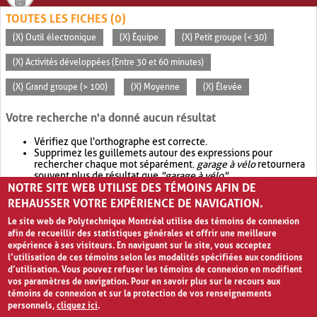
TOUTES LES FICHES (0)
(X) Outil électronique
(X) Équipe
(X) Petit groupe (< 30)
(X) Activités développées (Entre 30 et 60 minutes)
(X) Grand groupe (> 100)
(X) Moyenne
(X) Élevée
Votre recherche n'a donné aucun résultat
Vérifiez que l'orthographe est correcte.
Supprimez les guillemets autour des expressions pour
rechercher chaque mot séparément.
garage à vélo
retournera
souvent plus de résultat que
"garage à vélo"
.
NOTRE SITE WEB UTILISE DES TÉMOINS AFIN DE
Envisagez d'élargir votre recherche avec
OR
.
garage OR vélo
retournera souvent plus de résultat que
garage à vélo
.
REHAUSSER VOTRE EXPÉRIENCE DE NAVIGATION.
Le site web de Polytechnique Montréal utilise des témoins de connexion
afin de recueillir des statistiques générales et offrir une meilleure
expérience à ses visiteurs. En naviguant sur le site, vous acceptez
l’utilisation de ces témoins selon les modalités spécifiées aux conditions
d’utilisation. Vous pouvez refuser les témoins de connexion en modifiant
vos paramètres de navigation. Pour en savoir plus sur le recours aux
témoins de connexion et sur la protection de vos renseignements
personnels,
cliquez ici
.
Avis de confidentialité et conditions d’utilisation