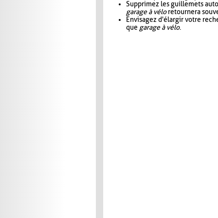
Supprimez les guillemets aut
garage à vélo
retournera souve
Envisagez d'élargir votre rec
que
garage à vélo
.