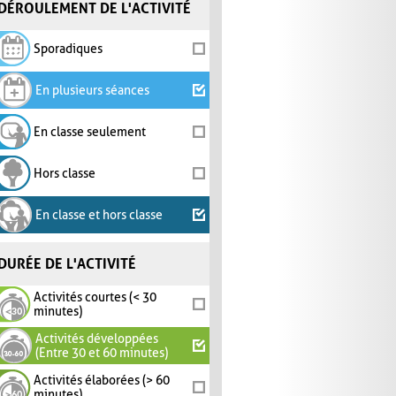
DÉROULEMENT DE L'ACTIVITÉ
Sporadiques
En plusieurs séances
En classe seulement
Hors classe
En classe et hors classe
DURÉE DE L'ACTIVITÉ
Activités courtes (< 30
minutes)
Activités développées
(Entre 30 et 60 minutes)
Activités élaborées (> 60
minutes)