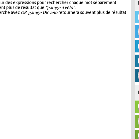
our des expressions pour rechercher chaque mot séparément.
nt plus de résultat que
"garage à vélo"
.
herche avec
OR
.
garage OR vélo
retournera souvent plus de résultat