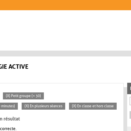
IE ACTIVE
(X) Petit groupe (< 30)
0 minutes)
(X) En plusieurs séances
(X) En classe et hors classe
n résultat
 correcte.