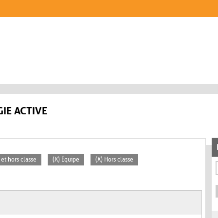
IE ACTIVE
 et hors classe
(X) Équipe
(X) Hors classe