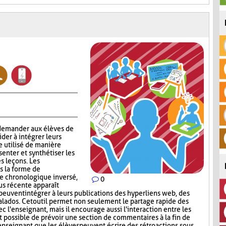
 demander aux élèves de
aider à intégrer leurs
e utilisé de manière
enter et synthétiser les
s leçons. Les
s la forme de
re chronologique inversé,
0
lus récente apparaît
peuvent intégrer à leurs publications des hyperliens web, des
lados. Cet outil permet non seulement le partage rapide des
c l'enseignant, mais il encourage aussi l'interaction entre les
st possible de prévoir une section de commentaires à la fin de
'enseignant que les élèves peuvent écrire des rétroactions sous