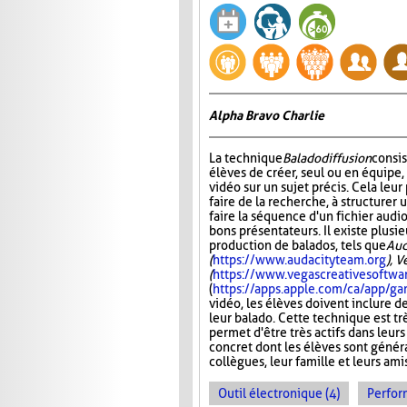
Alpha Bravo Charlie
La technique
Baladodiffusion
consi
élèves de créer, seul ou en équipe,
vidéo sur un sujet précis. Cela leu
faire de la recherche, à structurer u
faire la séquence d'un fichier audio
bons présentateurs. Il existe plusie
production de balados, tels que
Aud
(
https://www.audacityteam.org
), 
(
https://www.vegascreativesoftwa
(
https://apps.apple.com/ca/app/
vidéo, les élèves doivent inclure d
leur balado. Cette technique est tr
permet d'être très actifs dans leurs
concret dont les élèves sont généra
collègues, leur famille et leurs ami
Outil électronique (4)
Perfor