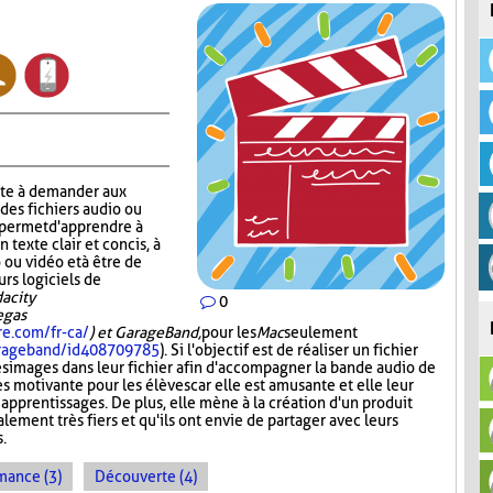
ste à demander aux
 des fichiers audio ou
r permet d'apprendre à
n texte clair et concis, à
 ou vidéo et à être de
urs logiciels de
acity
0
Vegas
re.com/fr-ca/
) et GarageBand,
pour les
Mac
seulement
garageband/id408709785
). Si l'objectif est de réaliser un fichier
es images dans leur fichier afin d'accompagner la bande audio de
ès motivante pour les élèves car elle est amusante et elle leur
 apprentissages. De plus, elle mène à la création d'un produit
lement très fiers et qu'ils ont envie de partager avec leurs
s.
mance (3)
Découverte (4)