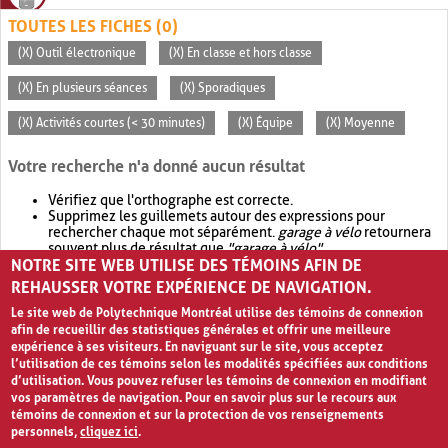
TOUTES LES FICHES (0)
(X) Outil électronique
(X) En classe et hors classe
(X) En plusieurs séances
(X) Sporadiques
(X) Activités courtes (< 30 minutes)
(X) Équipe
(X) Moyenne
Votre recherche n'a donné aucun résultat
Vérifiez que l'orthographe est correcte.
Supprimez les guillemets autour des expressions pour
rechercher chaque mot séparément.
garage à vélo
retournera
souvent plus de résultat que
"garage à vélo"
.
NOTRE SITE WEB UTILISE DES TÉMOINS AFIN DE
Envisagez d'élargir votre recherche avec
OR
.
garage OR vélo
retournera souvent plus de résultat que
garage à vélo
.
REHAUSSER VOTRE EXPÉRIENCE DE NAVIGATION.
Le site web de Polytechnique Montréal utilise des témoins de connexion
afin de recueillir des statistiques générales et offrir une meilleure
expérience à ses visiteurs. En naviguant sur le site, vous acceptez
l’utilisation de ces témoins selon les modalités spécifiées aux conditions
d’utilisation. Vous pouvez refuser les témoins de connexion en modifiant
vos paramètres de navigation. Pour en savoir plus sur le recours aux
témoins de connexion et sur la protection de vos renseignements
personnels,
cliquez ici
.
Avis de confidentialité et conditions d’utilisation