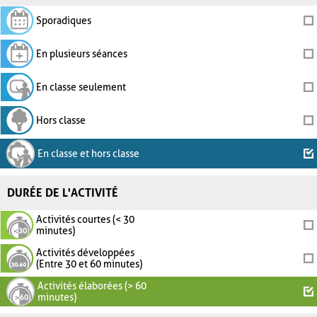
Sporadiques
En plusieurs séances
En classe seulement
Hors classe
En classe et hors classe
DURÉE DE L'ACTIVITÉ
Activités courtes (< 30
minutes)
Activités développées
(Entre 30 et 60 minutes)
Activités élaborées (> 60
minutes)