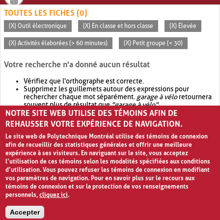
TOUTES LES FICHES (0)
(X) Outil électronique
(X) En classe et hors classe
(X) Élevée
(X) Activités élaborées (> 60 minutes)
(X) Petit groupe (< 30)
Votre recherche n'a donné aucun résultat
Vérifiez que l'orthographe est correcte.
Supprimez les guillemets autour des expressions pour
rechercher chaque mot séparément.
garage à vélo
retournera
souvent plus de résultat que
"garage à vélo"
.
NOTRE SITE WEB UTILISE DES TÉMOINS AFIN DE
Envisagez d'élargir votre recherche avec
OR
.
garage OR vélo
retournera souvent plus de résultat que
garage à vélo
.
REHAUSSER VOTRE EXPÉRIENCE DE NAVIGATION.
Le site web de Polytechnique Montréal utilise des témoins de connexion
afin de recueillir des statistiques générales et offrir une meilleure
expérience à ses visiteurs. En naviguant sur le site, vous acceptez
l’utilisation de ces témoins selon les modalités spécifiées aux conditions
d’utilisation. Vous pouvez refuser les témoins de connexion en modifiant
vos paramètres de navigation. Pour en savoir plus sur le recours aux
témoins de connexion et sur la protection de vos renseignements
personnels,
cliquez ici
.
Avis de confidentialité et conditions d’utilisation
Accepter