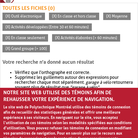
TOUTES LES FICHES (0)
(X) Outil électronique
(X) En classe et hors classe
(X) Moyenne
(X) Activités développées (Entre 30 et 60 minutes)
(X) En classe seulement
(X) Activités élaborées (> 60 minutes)
(X) Grand groupe (> 100)
Votre recherche n'a donné aucun résultat
Vérifiez que l'orthographe est correcte.
Supprimez les guillemets autour des expressions pour
rechercher chaque mot séparément.
garage à vélo
retournera
souvent plus de résultat que
"garage à vélo"
.
NOTRE SITE WEB UTILISE DES TÉMOINS AFIN DE
Envisagez d'élargir votre recherche avec
OR
.
garage OR vélo
retournera souvent plus de résultat que
garage à vélo
.
REHAUSSER VOTRE EXPÉRIENCE DE NAVIGATION.
Le site web de Polytechnique Montréal utilise des témoins de connexion
afin de recueillir des statistiques générales et offrir une meilleure
expérience à ses visiteurs. En naviguant sur le site, vous acceptez
l’utilisation de ces témoins selon les modalités spécifiées aux conditions
d’utilisation. Vous pouvez refuser les témoins de connexion en modifiant
vos paramètres de navigation. Pour en savoir plus sur le recours aux