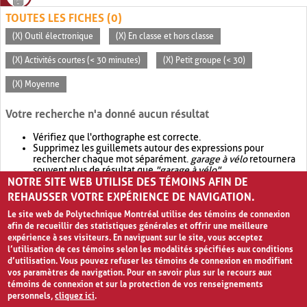
TOUTES LES FICHES (0)
(X) Outil électronique
(X) En classe et hors classe
(X) Activités courtes (< 30 minutes)
(X) Petit groupe (< 30)
(X) Moyenne
Votre recherche n'a donné aucun résultat
Vérifiez que l'orthographe est correcte.
Supprimez les guillemets autour des expressions pour
rechercher chaque mot séparément.
garage à vélo
retournera
souvent plus de résultat que
"garage à vélo"
.
NOTRE SITE WEB UTILISE DES TÉMOINS AFIN DE
Envisagez d'élargir votre recherche avec
OR
.
garage OR vélo
retournera souvent plus de résultat que
garage à vélo
.
REHAUSSER VOTRE EXPÉRIENCE DE NAVIGATION.
Le site web de Polytechnique Montréal utilise des témoins de connexion
afin de recueillir des statistiques générales et offrir une meilleure
expérience à ses visiteurs. En naviguant sur le site, vous acceptez
l’utilisation de ces témoins selon les modalités spécifiées aux conditions
d’utilisation. Vous pouvez refuser les témoins de connexion en modifiant
vos paramètres de navigation. Pour en savoir plus sur le recours aux
témoins de connexion et sur la protection de vos renseignements
personnels,
cliquez ici
.
Avis de confidentialité et conditions d’utilisation