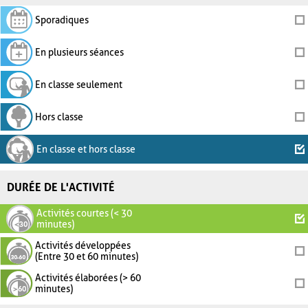
Sporadiques
En plusieurs séances
En classe seulement
Hors classe
En classe et hors classe
DURÉE DE L'ACTIVITÉ
Activités courtes (< 30
minutes)
Activités développées
(Entre 30 et 60 minutes)
Activités élaborées (> 60
minutes)