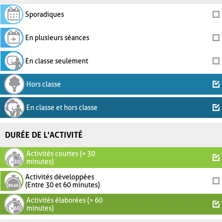
Sporadiques
En plusieurs séances
En classe seulement
Hors classe
En classe et hors classe
DURÉE DE L'ACTIVITÉ
Activités courtes (< 30
minutes)
Activités développées
(Entre 30 et 60 minutes)
Activités élaborées (> 60
minutes)