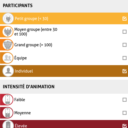
PARTICIPANTS
Petit groupe (< 30)
Moyen groupe (entre 30
et 100)
Grand groupe (> 100)
Équipe
Individuel
INTENSITÉ D'ANIMATION
Faible
Moyenne
Élevée