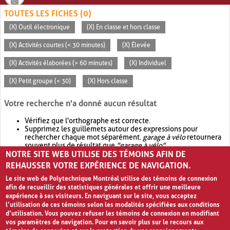
TOUTES LES FICHES (0)
(X) Outil électronique
(X) En classe et hors classe
(X) Activités courtes (< 30 minutes)
(X) Élevée
(X) Activités élaborées (> 60 minutes)
(X) Individuel
(X) Petit groupe (< 30)
(X) Hors classe
Votre recherche n'a donné aucun résultat
Vérifiez que l'orthographe est correcte.
Supprimez les guillemets autour des expressions pour
rechercher chaque mot séparément.
garage à vélo
retournera
souvent plus de résultat que
"garage à vélo"
.
NOTRE SITE WEB UTILISE DES TÉMOINS AFIN DE
Envisagez d'élargir votre recherche avec
OR
.
garage OR vélo
retournera souvent plus de résultat que
garage à vélo
.
REHAUSSER VOTRE EXPÉRIENCE DE NAVIGATION.
Le site web de Polytechnique Montréal utilise des témoins de connexion
afin de recueillir des statistiques générales et offrir une meilleure
expérience à ses visiteurs. En naviguant sur le site, vous acceptez
l’utilisation de ces témoins selon les modalités spécifiées aux conditions
d’utilisation. Vous pouvez refuser les témoins de connexion en modifiant
vos paramètres de navigation. Pour en savoir plus sur le recours aux