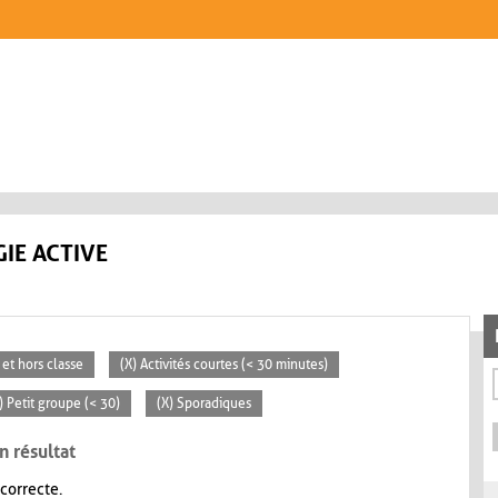
IE ACTIVE
 et hors classe
(X) Activités courtes (< 30 minutes)
) Petit groupe (< 30)
(X) Sporadiques
n résultat
 correcte.