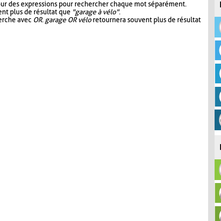
our des expressions pour rechercher chaque mot séparément.
nt plus de résultat que
"garage à vélo"
.
herche avec
OR
.
garage OR vélo
retournera souvent plus de résultat