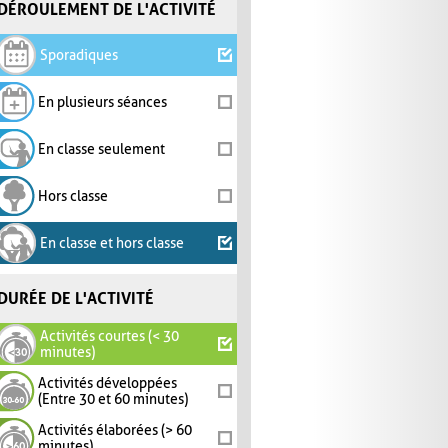
DÉROULEMENT DE L'ACTIVITÉ
Sporadiques
En plusieurs séances
En classe seulement
Hors classe
En classe et hors classe
DURÉE DE L'ACTIVITÉ
Activités courtes (< 30
minutes)
Activités développées
(Entre 30 et 60 minutes)
Activités élaborées (> 60
minutes)