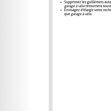
Supprimez les guillemets aut
garage à vélo
retournera souve
Envisagez d'élargir votre rec
que
garage à vélo
.