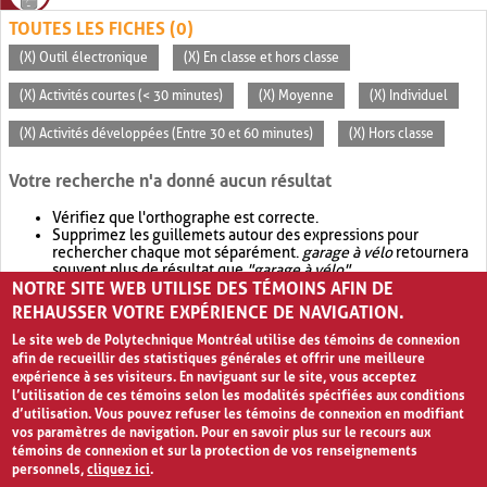
TOUTES LES FICHES (0)
(X) Outil électronique
(X) En classe et hors classe
(X) Activités courtes (< 30 minutes)
(X) Moyenne
(X) Individuel
(X) Activités développées (Entre 30 et 60 minutes)
(X) Hors classe
Votre recherche n'a donné aucun résultat
Vérifiez que l'orthographe est correcte.
Supprimez les guillemets autour des expressions pour
rechercher chaque mot séparément.
garage à vélo
retournera
souvent plus de résultat que
"garage à vélo"
.
NOTRE SITE WEB UTILISE DES TÉMOINS AFIN DE
Envisagez d'élargir votre recherche avec
OR
.
garage OR vélo
retournera souvent plus de résultat que
garage à vélo
.
REHAUSSER VOTRE EXPÉRIENCE DE NAVIGATION.
Le site web de Polytechnique Montréal utilise des témoins de connexion
afin de recueillir des statistiques générales et offrir une meilleure
expérience à ses visiteurs. En naviguant sur le site, vous acceptez
l’utilisation de ces témoins selon les modalités spécifiées aux conditions
d’utilisation. Vous pouvez refuser les témoins de connexion en modifiant
vos paramètres de navigation. Pour en savoir plus sur le recours aux
témoins de connexion et sur la protection de vos renseignements
personnels,
cliquez ici
.
Avis de confidentialité et conditions d’utilisation