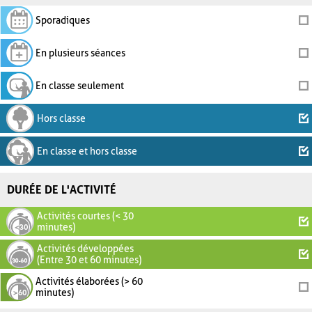
Sporadiques
En plusieurs séances
En classe seulement
Hors classe
En classe et hors classe
DURÉE DE L'ACTIVITÉ
Activités courtes (< 30
minutes)
Activités développées
(Entre 30 et 60 minutes)
Activités élaborées (> 60
minutes)