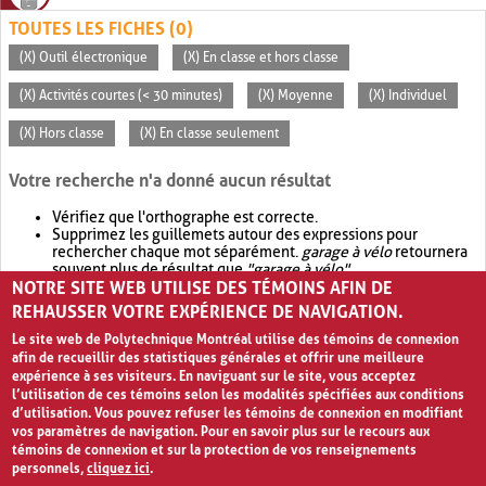
TOUTES LES FICHES (0)
(X) Outil électronique
(X) En classe et hors classe
(X) Activités courtes (< 30 minutes)
(X) Moyenne
(X) Individuel
(X) Hors classe
(X) En classe seulement
Votre recherche n'a donné aucun résultat
Vérifiez que l'orthographe est correcte.
Supprimez les guillemets autour des expressions pour
rechercher chaque mot séparément.
garage à vélo
retournera
souvent plus de résultat que
"garage à vélo"
.
NOTRE SITE WEB UTILISE DES TÉMOINS AFIN DE
Envisagez d'élargir votre recherche avec
OR
.
garage OR vélo
retournera souvent plus de résultat que
garage à vélo
.
REHAUSSER VOTRE EXPÉRIENCE DE NAVIGATION.
Le site web de Polytechnique Montréal utilise des témoins de connexion
afin de recueillir des statistiques générales et offrir une meilleure
expérience à ses visiteurs. En naviguant sur le site, vous acceptez
l’utilisation de ces témoins selon les modalités spécifiées aux conditions
d’utilisation. Vous pouvez refuser les témoins de connexion en modifiant
vos paramètres de navigation. Pour en savoir plus sur le recours aux
témoins de connexion et sur la protection de vos renseignements
personnels,
cliquez ici
.
Avis de confidentialité et conditions d’utilisation