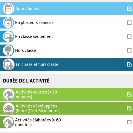
Sporadiques
En plusieurs séances
En classe seulement
Hors classe
En classe et hors classe
DURÉE DE L'ACTIVITÉ
Activités courtes (< 30
minutes)
Activités développées
(Entre 30 et 60 minutes)
Activités élaborées (> 60
minutes)