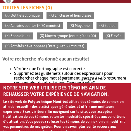
TOUTES LES FICHES (0)
(X) Outil électronique
(X) En classe et hors classe
(X) Activités courtes (< 30 minutes)
(X) Moyenne
(X) Équipe
(X) Sporadiques
(X) Moyen groupe (entre 30 et 100)
(X) Élevée
(X) Activités développées (Entre 30 et 60 minutes)
Votre recherche n'a donné aucun résultat
Vérifiez que l'orthographe est correcte.
Supprimez les guillemets autour des expressions pour
rechercher chaque mot séparément.
garage à vélo
retournera
souvent plus de résultat que
"garage à vélo"
.
NOTRE SITE WEB UTILISE DES TÉMOINS AFIN DE
Envisagez d'élargir votre recherche avec
OR
.
garage OR vélo
retournera souvent plus de résultat que
garage à vélo
.
REHAUSSER VOTRE EXPÉRIENCE DE NAVIGATION.
Le site web de Polytechnique Montréal utilise des témoins de connexion
afin de recueillir des statistiques générales et offrir une meilleure
expérience à ses visiteurs. En naviguant sur le site, vous acceptez
l’utilisation de ces témoins selon les modalités spécifiées aux conditions
d’utilisation. Vous pouvez refuser les témoins de connexion en modifiant
vos paramètres de navigation. Pour en savoir plus sur le recours aux