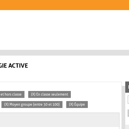
IE ACTIVE
 et hors classe
(X) En classe seulement
(X) Moyen groupe (entre 30 et 100)
(X) Équipe