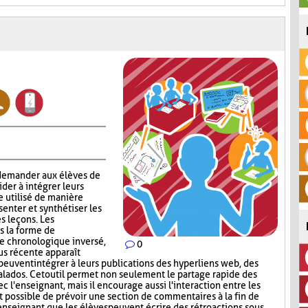
 demander aux élèves de
aider à intégrer leurs
e utilisé de manière
enter et synthétiser les
s leçons. Les
s la forme de
re chronologique inversé,
0
lus récente apparaît
peuvent intégrer à leurs publications des hyperliens web, des
lados. Cet outil permet non seulement le partage rapide des
c l'enseignant, mais il encourage aussi l'interaction entre les
st possible de prévoir une section de commentaires à la fin de
'enseignant que les élèves peuvent écrire des rétroactions sous