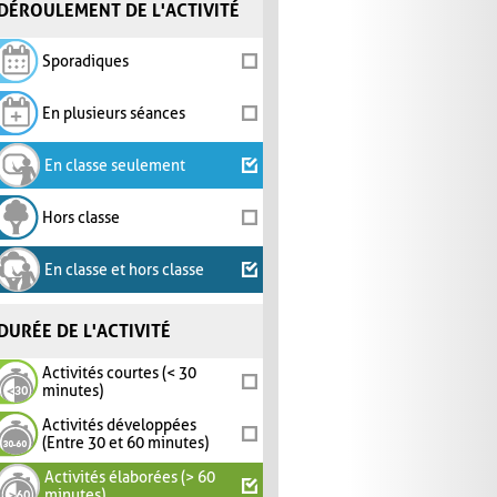
DÉROULEMENT DE L'ACTIVITÉ
Sporadiques
En plusieurs séances
En classe seulement
Hors classe
En classe et hors classe
DURÉE DE L'ACTIVITÉ
Activités courtes (< 30
minutes)
Activités développées
(Entre 30 et 60 minutes)
Activités élaborées (> 60
minutes)