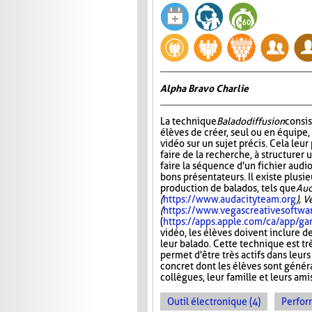
Alpha Bravo Charlie
La technique
Baladodiffusion
consi
élèves de créer, seul ou en équipe,
vidéo sur un sujet précis. Cela leu
faire de la recherche, à structurer u
faire la séquence d'un fichier audio
bons présentateurs. Il existe plusie
production de balados, tels que
Aud
(
https://www.audacityteam.org
), 
(
https://www.vegascreativesoftwa
(
https://apps.apple.com/ca/app/
vidéo, les élèves doivent inclure d
leur balado. Cette technique est tr
permet d'être très actifs dans leurs
concret dont les élèves sont généra
collègues, leur famille et leurs ami
Outil électronique (4)
Perfor