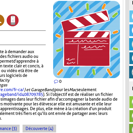
ste à demander aux
 des fichiers audio ou
r permet d'apprendre à
n texte clair et concis, à
 ou vidéo et à être de
urs logiciels de
acity
0
Vegas
re.com/fr-ca/
) et GarageBand,
pour les
Mac
seulement
garageband/id408709785
). Si l'objectif est de réaliser un fichier
es images dans leur fichier afin d'accompagner la bande audio de
ès motivante pour les élèves car elle est amusante et elle leur
 apprentissages. De plus, elle mène à la création d'un produit
lement très fiers et qu'ils ont envie de partager avec leurs
s.
mance (3)
Découverte (4)