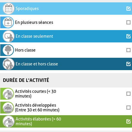
Sporadiques
En plusieurs séances
En classe seulement
Hors classe
En classe et hors classe
DURÉE DE L'ACTIVITÉ
Activités courtes (< 30
minutes)
Activités développées
(Entre 30 et 60 minutes)
Activités élaborées (> 60
minutes)