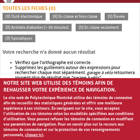
TOUTES LES FICHES (0)
(X) Outil électronique
(X) En classe et hors classe
(X) Élevée
(X) Activités élaborées (> 60 minutes)
(X) En classe seulement
(X) Sporadiques
Votre recherche n'a donné aucun résultat
Vérifiez que l'orthographe est correcte.
Supprimez les guillemets autour des expressions pour
rechercher chaque mot séparément.
garage à vélo
retournera
souvent plus de résultat que
"garage à vélo"
.
NOTRE SITE WEB UTILISE DES TÉMOINS AFIN DE
Envisagez d'élargir votre recherche avec
OR
.
garage OR vélo
retournera souvent plus de résultat que
garage à vélo
.
REHAUSSER VOTRE EXPÉRIENCE DE NAVIGATION.
Le site web de Polytechnique Montréal utilise des témoins de connexion
afin de recueillir des statistiques générales et offrir une meilleure
expérience à ses visiteurs. En naviguant sur le site, vous acceptez
l’utilisation de ces témoins selon les modalités spécifiées aux conditions
d’utilisation. Vous pouvez refuser les témoins de connexion en modifiant
vos paramètres de navigation. Pour en savoir plus sur le recours aux
témoins de connexion et sur la protection de vos renseignements
personnels,
cliquez ici
.
Avis de confidentialité et conditions d’utilisation