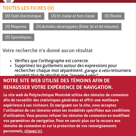
TOUTES LES FICHES (0)
(X) Outil électronique
(X) En classe et hors classe
(X) Élevée
(X) Moyenne
(X) Activités développées (Entre 30 et 60 minutes)
(X) Sporadiques
Votre recherche n'a donné aucun résultat
Vérifiez que l'orthographe est correcte.
Supprimez les guillemets autour des expressions pour
rechercher chaque mot séparément.
garage à vélo
retournera
souvent plus de résultat que
"garage à vélo"
.
NOTRE SITE WEB UTILISE DES TÉMOINS AFIN DE
Envisagez d'élargir votre recherche avec
OR
.
garage OR vélo
retournera souvent plus de résultat que
garage à vélo
.
REHAUSSER VOTRE EXPÉRIENCE DE NAVIGATION.
Le site web de Polytechnique Montréal utilise des témoins de connexion
afin de recueillir des statistiques générales et offrir une meilleure
expérience à ses visiteurs. En naviguant sur le site, vous acceptez
l’utilisation de ces témoins selon les modalités spécifiées aux conditions
d’utilisation. Vous pouvez refuser les témoins de connexion en modifiant
vos paramètres de navigation. Pour en savoir plus sur le recours aux
témoins de connexion et sur la protection de vos renseignements
personnels,
cliquez ici
.
Avis de confidentialité et conditions d’utilisation