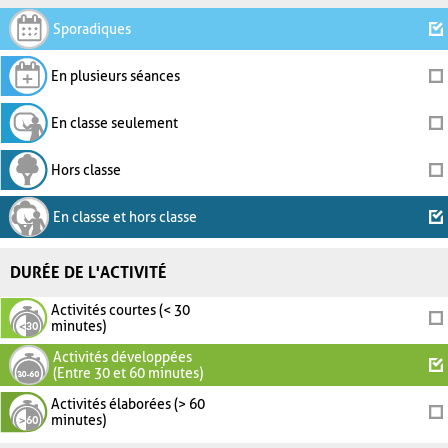
Sporadiques
En plusieurs séances
En classe seulement
Hors classe
En classe et hors classe
DURÉE DE L'ACTIVITÉ
Activités courtes (< 30
minutes)
Activités développées
(Entre 30 et 60 minutes)
Activités élaborées (> 60
minutes)