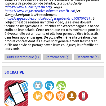
logiciels de production de balados, tels que
Audacity
(
https://www.audacityteam.org
), Vegas
(
https://www.vegascreativesoftware.com/fr-ca/
) et
GarageBand,
pour les
Mac
seulement
(
https://apps.apple.com/ca/app/garageband/id408709785
). Si
l'objectif est de réaliser un fichier vidéo, les élèves doivent
inclure des images dans leur fichier afin d'accompagner la bande
audio de leur balado. Cette technique est très motivante pour les
élèves car elle est amusante et elle leur permet d'être très actifs
dans leurs apprentissages. De plus, elle mène à la création d'un
produit concret dont les élèves sont généralement très fiers et
qu'ils ont envie de partager avec leurs collègues, leur famille et
leurs amis.
Outil électronique (4)
Performance (3)
Découverte (4)
SOCRATIVE