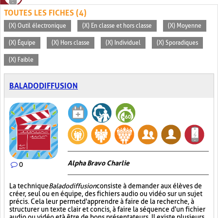
TOUTES LES FICHES (4)
(X) Outil électronique
(X) En classe et hors classe
(X) Moyenne
(X) Équipe
(X) Hors classe
(X) Individuel
(X) Sporadiques
(X) Faible
BALADODIFFUSION
Alpha Bravo Charlie
0
La technique
Baladodiffusion
consiste à demander aux élèves de
créer, seul ou en équipe, des fichiers audio ou vidéo sur un sujet
précis. Cela leur permet d'apprendre à faire de la recherche, à
structurer un texte clair et concis, à faire la séquence d'un fichier
audio ou vidéo et à être de bons présentateurs. Il existe plusieurs