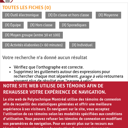
TOUTES LES FICHES (0)
(X) Outil électronique
(X) En classe et hors classe
(X) Moyenne
(X) Équipe
(X) Hors classe
(X) Sporadiques
(X) Moyen groupe (entre 30 et 100)
(X) Activités élaborées (> 60 minutes)
(X) Individuel
Votre recherche n'a donné aucun résultat
Vérifiez que l'orthographe est correcte.
Supprimez les guillemets autour des expressions pour
rechercher chaque mot séparément.
garage à vélo
retournera
souvent plus de résultat que
"garage à vélo"
.
NOTRE SITE WEB UTILISE DES TÉMOINS AFIN DE
Envisagez d'élargir votre recherche avec
OR
.
garage OR vélo
retournera souvent plus de résultat que
garage à vélo
.
REHAUSSER VOTRE EXPÉRIENCE DE NAVIGATION.
Le site web de Polytechnique Montréal utilise des témoins de connexion
afin de recueillir des statistiques générales et offrir une meilleure
expérience à ses visiteurs. En naviguant sur le site, vous acceptez
l’utilisation de ces témoins selon les modalités spécifiées aux conditions
d’utilisation. Vous pouvez refuser les témoins de connexion en modifiant
vos paramètres de navigation. Pour en savoir plus sur le recours aux