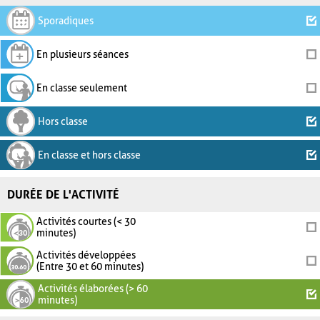
Sporadiques
En plusieurs séances
En classe seulement
Hors classe
En classe et hors classe
DURÉE DE L'ACTIVITÉ
Activités courtes (< 30
minutes)
Activités développées
(Entre 30 et 60 minutes)
Activités élaborées (> 60
minutes)