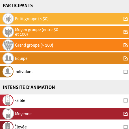
PARTICIPANTS
Petit groupe (< 30)
Moyen groupe (entre 30
et 100)
Grand groupe (> 100)
Équipe
Individuel
INTENSITÉ D'ANIMATION
Faible
Moyenne
Élevée