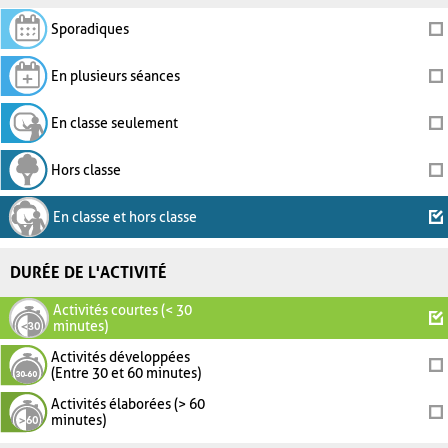
Sporadiques
En plusieurs séances
En classe seulement
Hors classe
En classe et hors classe
DURÉE DE L'ACTIVITÉ
Activités courtes (< 30
minutes)
Activités développées
(Entre 30 et 60 minutes)
Activités élaborées (> 60
minutes)