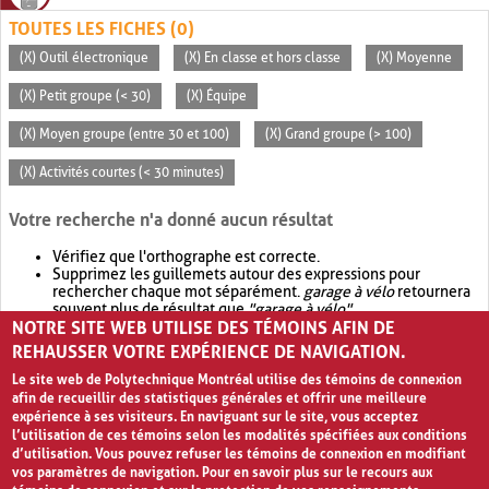
TOUTES LES FICHES (0)
(X) Outil électronique
(X) En classe et hors classe
(X) Moyenne
(X) Petit groupe (< 30)
(X) Équipe
(X) Moyen groupe (entre 30 et 100)
(X) Grand groupe (> 100)
(X) Activités courtes (< 30 minutes)
Votre recherche n'a donné aucun résultat
Vérifiez que l'orthographe est correcte.
Supprimez les guillemets autour des expressions pour
rechercher chaque mot séparément.
garage à vélo
retournera
souvent plus de résultat que
"garage à vélo"
.
NOTRE SITE WEB UTILISE DES TÉMOINS AFIN DE
Envisagez d'élargir votre recherche avec
OR
.
garage OR vélo
retournera souvent plus de résultat que
garage à vélo
.
REHAUSSER VOTRE EXPÉRIENCE DE NAVIGATION.
Le site web de Polytechnique Montréal utilise des témoins de connexion
afin de recueillir des statistiques générales et offrir une meilleure
expérience à ses visiteurs. En naviguant sur le site, vous acceptez
l’utilisation de ces témoins selon les modalités spécifiées aux conditions
d’utilisation. Vous pouvez refuser les témoins de connexion en modifiant
vos paramètres de navigation. Pour en savoir plus sur le recours aux