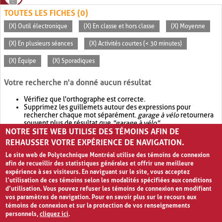
TOUTES LES FICHES (0)
(X) Outil électronique
(X) En classe et hors classe
(X) Moyenne
(X) En plusieurs séances
(X) Activités courtes (< 30 minutes)
(X) Équipe
(X) Sporadiques
Votre recherche n'a donné aucun résultat
Vérifiez que l'orthographe est correcte.
Supprimez les guillemets autour des expressions pour
rechercher chaque mot séparément.
garage à vélo
retournera
souvent plus de résultat que
"garage à vélo"
.
NOTRE SITE WEB UTILISE DES TÉMOINS AFIN DE
Envisagez d'élargir votre recherche avec
OR
.
garage OR vélo
retournera souvent plus de résultat que
garage à vélo
.
REHAUSSER VOTRE EXPÉRIENCE DE NAVIGATION.
Le site web de Polytechnique Montréal utilise des témoins de connexion
afin de recueillir des statistiques générales et offrir une meilleure
expérience à ses visiteurs. En naviguant sur le site, vous acceptez
l’utilisation de ces témoins selon les modalités spécifiées aux conditions
d’utilisation. Vous pouvez refuser les témoins de connexion en modifiant
vos paramètres de navigation. Pour en savoir plus sur le recours aux
témoins de connexion et sur la protection de vos renseignements
personnels,
cliquez ici
.
Avis de confidentialité et conditions d’utilisation