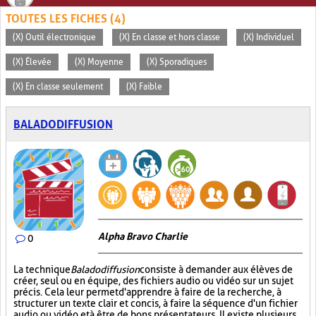
TOUTES LES FICHES (4)
(X) Outil électronique
(X) En classe et hors classe
(X) Individuel
(X) Élevée
(X) Moyenne
(X) Sporadiques
(X) En classe seulement
(X) Faible
BALADODIFFUSION
Alpha Bravo Charlie
0
La technique
Baladodiffusion
consiste à demander aux élèves de
créer, seul ou en équipe, des fichiers audio ou vidéo sur un sujet
précis. Cela leur permet d'apprendre à faire de la recherche, à
structurer un texte clair et concis, à faire la séquence d'un fichier
audio ou vidéo et à être de bons présentateurs. Il existe plusieurs