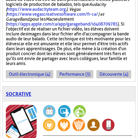
logiciels de production de balados, tels que
Audacity
(
https://www.audacityteam.org
), Vegas
(
https://www.vegascreativesoftware.com/fr-ca/
) et
GarageBand,
pour les
Mac
seulement
(
https://apps.apple.com/ca/app/garageband/id408709785
). Si
l'objectif est de réaliser un fichier vidéo, les élèves doivent
inclure des images dans leur fichier afin d'accompagner la bande
audio de leur balado. Cette technique est très motivante pour les
élèves car elle est amusante et elle leur permet d'être très actifs
dans leurs apprentissages. De plus, elle mène à la création d'un
produit concret dont les élèves sont généralement très fiers et
qu'ils ont envie de partager avec leurs collègues, leur famille et
leurs amis.
Outil électronique (4)
Performance (3)
Découverte (4)
SOCRATIVE