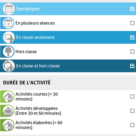
Sporadiques
En plusieurs séances
En classe seulement
Hors classe
En classe et hors classe
DURÉE DE L'ACTIVITÉ
Activités courtes (< 30
minutes)
Activités développées
(Entre 30 et 60 minutes)
Activités élaborées (> 60
minutes)