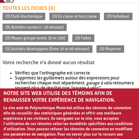
TOUTES LES FICHES (0)
(X) Outil électronique
(X) En classe et hors classe
(X) Individuel
(X) Activités courtes (< 30 minutes)
(X) Moyen groupe (entre 30 et 100)
(X) Faible
(X) Activités développées (Entre 30 et 60 minutes)
(X) Moyenne
Votre recherche n'a donné aucun résultat
Vérifiez que l'orthographe est correcte.
Supprimez les guillemets autour des expressions pour
rechercher chaque mot séparément.
garage à vélo
retournera
souvent plus de résultat que
"garage à vélo"
.
NOTRE SITE WEB UTILISE DES TÉMOINS AFIN DE
Envisagez d'élargir votre recherche avec
OR
.
garage OR vélo
retournera souvent plus de résultat que
garage à vélo
.
REHAUSSER VOTRE EXPÉRIENCE DE NAVIGATION.
Le site web de Polytechnique Montréal utilise des témoins de connexion
afin de recueillir des statistiques générales et offrir une meilleure
expérience à ses visiteurs. En naviguant sur le site, vous acceptez
l’utilisation de ces témoins selon les modalités spécifiées aux conditions
d’utilisation. Vous pouvez refuser les témoins de connexion en modifiant
vos paramètres de navigation. Pour en savoir plus sur le recours aux