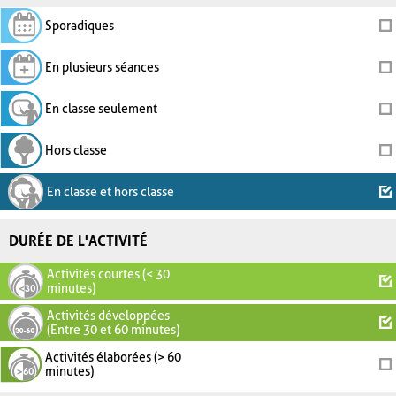
Sporadiques
En plusieurs séances
En classe seulement
Hors classe
En classe et hors classe
DURÉE DE L'ACTIVITÉ
Activités courtes (< 30
minutes)
Activités développées
(Entre 30 et 60 minutes)
Activités élaborées (> 60
minutes)