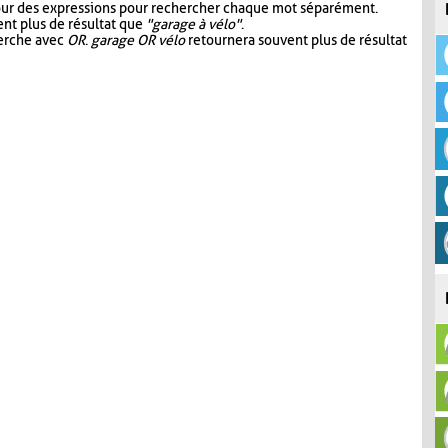
our des expressions pour rechercher chaque mot séparément.
nt plus de résultat que
"garage à vélo"
.
herche avec
OR
.
garage OR vélo
retournera souvent plus de résultat