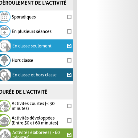
DÉROULEMENT DE L'ACTIVITÉ
Sporadiques
En plusieurs séances
En classe seulement
Hors classe
En classe et hors classe
DURÉE DE L'ACTIVITÉ
Activités courtes (< 30
minutes)
Activités développées
(Entre 30 et 60 minutes)
Activités élaborées (> 60
minutes)