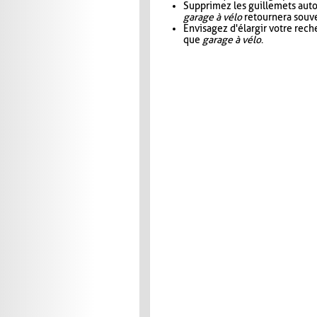
Supprimez les guillemets aut
garage à vélo
retournera souve
Envisagez d'élargir votre rec
que
garage à vélo
.