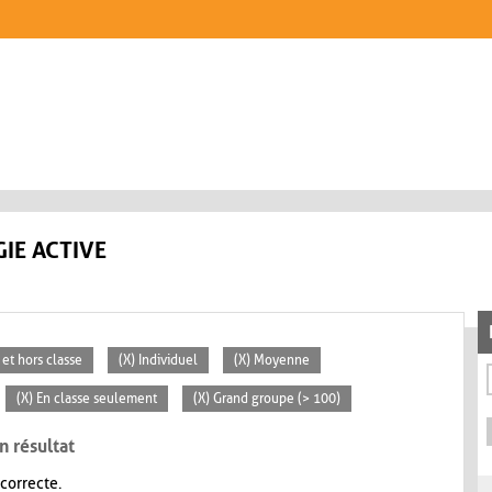
IE ACTIVE
 et hors classe
(X) Individuel
(X) Moyenne
(X) En classe seulement
(X) Grand groupe (> 100)
n résultat
 correcte.