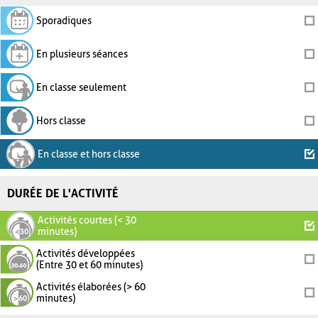
Sporadiques
En plusieurs séances
En classe seulement
Hors classe
En classe et hors classe
DURÉE DE L'ACTIVITÉ
Activités courtes (< 30
minutes)
Activités développées
(Entre 30 et 60 minutes)
Activités élaborées (> 60
minutes)