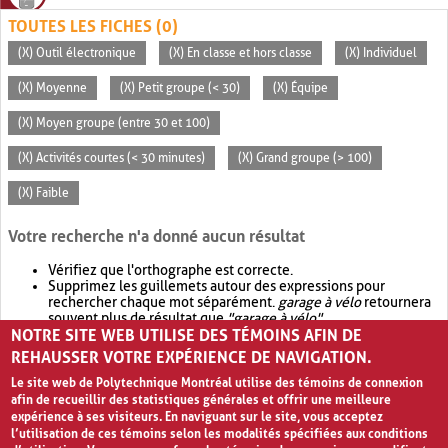
TOUTES LES FICHES (0)
(X) Outil électronique
(X) En classe et hors classe
(X) Individuel
(X) Moyenne
(X) Petit groupe (< 30)
(X) Équipe
(X) Moyen groupe (entre 30 et 100)
(X) Activités courtes (< 30 minutes)
(X) Grand groupe (> 100)
(X) Faible
Votre recherche n'a donné aucun résultat
Vérifiez que l'orthographe est correcte.
Supprimez les guillemets autour des expressions pour
rechercher chaque mot séparément.
garage à vélo
retournera
souvent plus de résultat que
"garage à vélo"
.
NOTRE SITE WEB UTILISE DES TÉMOINS AFIN DE
Envisagez d'élargir votre recherche avec
OR
.
garage OR vélo
retournera souvent plus de résultat que
garage à vélo
.
REHAUSSER VOTRE EXPÉRIENCE DE NAVIGATION.
Le site web de Polytechnique Montréal utilise des témoins de connexion
afin de recueillir des statistiques générales et offrir une meilleure
expérience à ses visiteurs. En naviguant sur le site, vous acceptez
l’utilisation de ces témoins selon les modalités spécifiées aux conditions