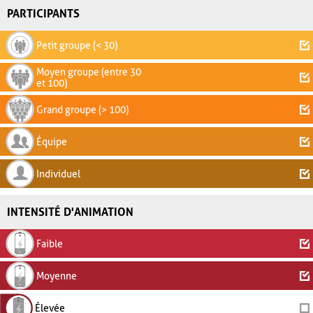
PARTICIPANTS
Petit groupe (< 30)
Moyen groupe (entre 30
et 100)
Grand groupe (> 100)
Équipe
Individuel
INTENSITÉ D'ANIMATION
Faible
Moyenne
Élevée