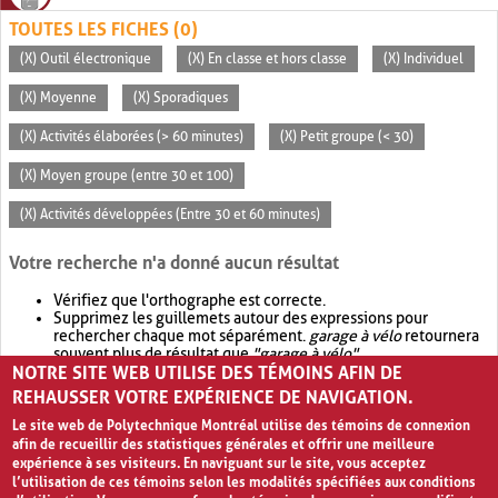
TOUTES LES FICHES (0)
(X) Outil électronique
(X) En classe et hors classe
(X) Individuel
(X) Moyenne
(X) Sporadiques
(X) Activités élaborées (> 60 minutes)
(X) Petit groupe (< 30)
(X) Moyen groupe (entre 30 et 100)
(X) Activités développées (Entre 30 et 60 minutes)
Votre recherche n'a donné aucun résultat
Vérifiez que l'orthographe est correcte.
Supprimez les guillemets autour des expressions pour
rechercher chaque mot séparément.
garage à vélo
retournera
souvent plus de résultat que
"garage à vélo"
.
NOTRE SITE WEB UTILISE DES TÉMOINS AFIN DE
Envisagez d'élargir votre recherche avec
OR
.
garage OR vélo
retournera souvent plus de résultat que
garage à vélo
.
REHAUSSER VOTRE EXPÉRIENCE DE NAVIGATION.
Le site web de Polytechnique Montréal utilise des témoins de connexion
afin de recueillir des statistiques générales et offrir une meilleure
expérience à ses visiteurs. En naviguant sur le site, vous acceptez
l’utilisation de ces témoins selon les modalités spécifiées aux conditions