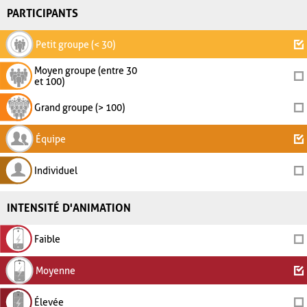
PARTICIPANTS
Petit groupe (< 30)
Moyen groupe (entre 30
et 100)
Grand groupe (> 100)
Équipe
Individuel
INTENSITÉ D'ANIMATION
Faible
Moyenne
Élevée