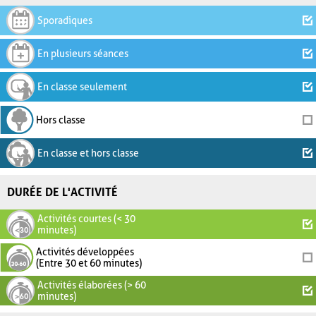
Sporadiques
En plusieurs séances
En classe seulement
Hors classe
En classe et hors classe
DURÉE DE L'ACTIVITÉ
Activités courtes (< 30
minutes)
Activités développées
(Entre 30 et 60 minutes)
Activités élaborées (> 60
minutes)