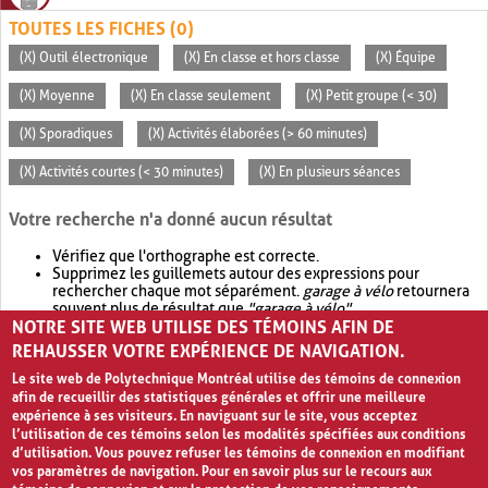
TOUTES LES FICHES (0)
(X) Outil électronique
(X) En classe et hors classe
(X) Équipe
(X) Moyenne
(X) En classe seulement
(X) Petit groupe (< 30)
(X) Sporadiques
(X) Activités élaborées (> 60 minutes)
(X) Activités courtes (< 30 minutes)
(X) En plusieurs séances
Votre recherche n'a donné aucun résultat
Vérifiez que l'orthographe est correcte.
Supprimez les guillemets autour des expressions pour
rechercher chaque mot séparément.
garage à vélo
retournera
souvent plus de résultat que
"garage à vélo"
.
NOTRE SITE WEB UTILISE DES TÉMOINS AFIN DE
Envisagez d'élargir votre recherche avec
OR
.
garage OR vélo
retournera souvent plus de résultat que
garage à vélo
.
REHAUSSER VOTRE EXPÉRIENCE DE NAVIGATION.
Le site web de Polytechnique Montréal utilise des témoins de connexion
afin de recueillir des statistiques générales et offrir une meilleure
expérience à ses visiteurs. En naviguant sur le site, vous acceptez
l’utilisation de ces témoins selon les modalités spécifiées aux conditions
d’utilisation. Vous pouvez refuser les témoins de connexion en modifiant
vos paramètres de navigation. Pour en savoir plus sur le recours aux