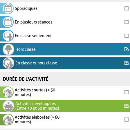
Sporadiques
En plusieurs séances
En classe seulement
Hors classe
En classe et hors classe
DURÉE DE L'ACTIVITÉ
Activités courtes (< 30
minutes)
Activités développées
(Entre 30 et 60 minutes)
Activités élaborées (> 60
minutes)