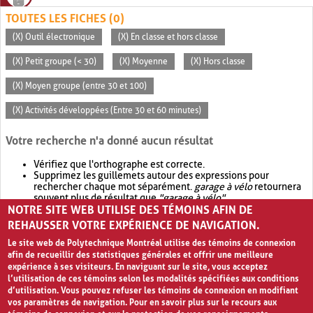
TOUTES LES FICHES (0)
(X) Outil électronique
(X) En classe et hors classe
(X) Petit groupe (< 30)
(X) Moyenne
(X) Hors classe
(X) Moyen groupe (entre 30 et 100)
(X) Activités développées (Entre 30 et 60 minutes)
Votre recherche n'a donné aucun résultat
Vérifiez que l'orthographe est correcte.
Supprimez les guillemets autour des expressions pour
rechercher chaque mot séparément.
garage à vélo
retournera
souvent plus de résultat que
"garage à vélo"
.
NOTRE SITE WEB UTILISE DES TÉMOINS AFIN DE
Envisagez d'élargir votre recherche avec
OR
.
garage OR vélo
retournera souvent plus de résultat que
garage à vélo
.
REHAUSSER VOTRE EXPÉRIENCE DE NAVIGATION.
Le site web de Polytechnique Montréal utilise des témoins de connexion
afin de recueillir des statistiques générales et offrir une meilleure
expérience à ses visiteurs. En naviguant sur le site, vous acceptez
l’utilisation de ces témoins selon les modalités spécifiées aux conditions
d’utilisation. Vous pouvez refuser les témoins de connexion en modifiant
vos paramètres de navigation. Pour en savoir plus sur le recours aux