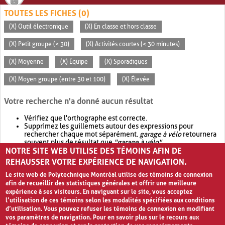
TOUTES LES FICHES (0)
(X) Outil électronique
(X) En classe et hors classe
(X) Petit groupe (< 30)
(X) Activités courtes (< 30 minutes)
(X) Moyenne
(X) Équipe
(X) Sporadiques
(X) Moyen groupe (entre 30 et 100)
(X) Élevée
Votre recherche n'a donné aucun résultat
Vérifiez que l'orthographe est correcte.
Supprimez les guillemets autour des expressions pour
rechercher chaque mot séparément.
garage à vélo
retournera
souvent plus de résultat que
"garage à vélo"
.
NOTRE SITE WEB UTILISE DES TÉMOINS AFIN DE
Envisagez d'élargir votre recherche avec
OR
.
garage OR vélo
retournera souvent plus de résultat que
garage à vélo
.
REHAUSSER VOTRE EXPÉRIENCE DE NAVIGATION.
Le site web de Polytechnique Montréal utilise des témoins de connexion
afin de recueillir des statistiques générales et offrir une meilleure
expérience à ses visiteurs. En naviguant sur le site, vous acceptez
l’utilisation de ces témoins selon les modalités spécifiées aux conditions
d’utilisation. Vous pouvez refuser les témoins de connexion en modifiant
vos paramètres de navigation. Pour en savoir plus sur le recours aux