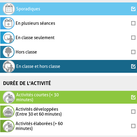
Sporadiques
En plusieurs séances
En classe seulement
Hors classe
En classe et hors classe
DURÉE DE L'ACTIVITÉ
Activités courtes (< 30
minutes)
Activités développées
(Entre 30 et 60 minutes)
Activités élaborées (> 60
minutes)