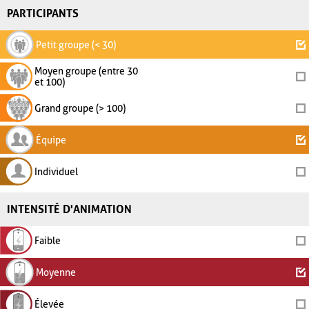
PARTICIPANTS
Petit groupe (< 30)
Moyen groupe (entre 30
et 100)
Grand groupe (> 100)
Équipe
Individuel
INTENSITÉ D'ANIMATION
Faible
Moyenne
Élevée