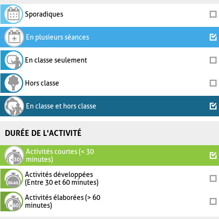
Sporadiques
En plusieurs séances
En classe seulement
Hors classe
En classe et hors classe
DURÉE DE L'ACTIVITÉ
Activités courtes (< 30
minutes)
Activités développées
(Entre 30 et 60 minutes)
Activités élaborées (> 60
minutes)