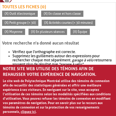
TOUTES LES FICHES (0)
(X) Outil électronique
(X) En classe et hors classe
(X) Petit groupe (< 30)
(X) Activités courtes (< 30 minutes)
(X) Moyenne
(X) En plusieurs séances
(X) Équipe
Votre recherche n'a donné aucun résultat
Vérifiez que l'orthographe est correcte.
Supprimez les guillemets autour des expressions pour
rechercher chaque mot séparément.
garage à vélo
retournera
souvent plus de résultat que
"garage à vélo"
.
NOTRE SITE WEB UTILISE DES TÉMOINS AFIN DE
Envisagez d'élargir votre recherche avec
OR
.
garage OR vélo
retournera souvent plus de résultat que
garage à vélo
.
REHAUSSER VOTRE EXPÉRIENCE DE NAVIGATION.
Le site web de Polytechnique Montréal utilise des témoins de connexion
afin de recueillir des statistiques générales et offrir une meilleure
expérience à ses visiteurs. En naviguant sur le site, vous acceptez
l’utilisation de ces témoins selon les modalités spécifiées aux conditions
d’utilisation. Vous pouvez refuser les témoins de connexion en modifiant
vos paramètres de navigation. Pour en savoir plus sur le recours aux
témoins de connexion et sur la protection de vos renseignements
personnels,
cliquez ici
.
Avis de confidentialité et conditions d’utilisation