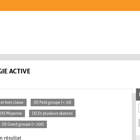
IE ACTIVE
 et hors classe
(X) Petit groupe (< 30)
(X) Moyenne
(X) En plusieurs séances
(X) Grand groupe (> 100)
n résultat