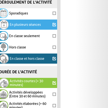
DÉROULEMENT DE L'ACTIVITÉ
Sporadiques
En plusieurs séances
En classe seulement
Hors classe
En classe et hors classe
DURÉE DE L'ACTIVITÉ
Activités courtes (< 30
minutes)
Activités développées
(Entre 30 et 60 minutes)
Activités élaborées (> 60
minutes)