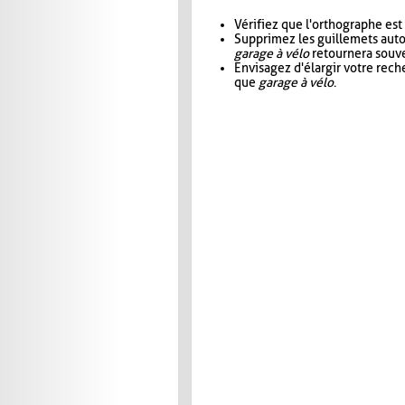
Vérifiez que l'orthographe est
Supprimez les guillemets aut
garage à vélo
retournera souve
Envisagez d'élargir votre rec
que
garage à vélo
.