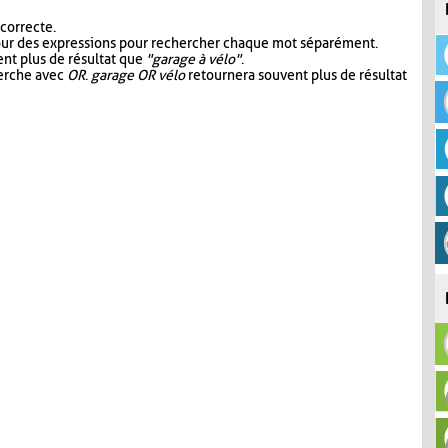
 correcte.
our des expressions pour rechercher chaque mot séparément.
nt plus de résultat que
"garage à vélo"
.
herche avec
OR
.
garage OR vélo
retournera souvent plus de résultat