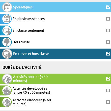
Sporadiques
En plusieurs séances
En classe seulement
Hors classe
En classe et hors classe
DURÉE DE L'ACTIVITÉ
Activités courtes (< 30
minutes)
Activités développées
(Entre 30 et 60 minutes)
Activités élaborées (> 60
minutes)