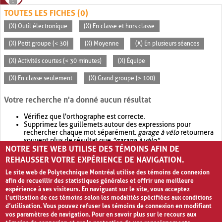
TOUTES LES FICHES (0)
(X) Outil électronique
(X) En classe et hors classe
(X) Petit groupe (< 30)
(X) Moyenne
(X) En plusieurs séances
(X) Activités courtes (< 30 minutes)
(X) Équipe
(X) En classe seulement
(X) Grand groupe (> 100)
Votre recherche n'a donné aucun résultat
Vérifiez que l'orthographe est correcte.
Supprimez les guillemets autour des expressions pour
rechercher chaque mot séparément.
garage à vélo
retournera
souvent plus de résultat que
"garage à vélo"
.
NOTRE SITE WEB UTILISE DES TÉMOINS AFIN DE
Envisagez d'élargir votre recherche avec
OR
.
garage OR vélo
retournera souvent plus de résultat que
garage à vélo
.
REHAUSSER VOTRE EXPÉRIENCE DE NAVIGATION.
Le site web de Polytechnique Montréal utilise des témoins de connexion
afin de recueillir des statistiques générales et offrir une meilleure
expérience à ses visiteurs. En naviguant sur le site, vous acceptez
l’utilisation de ces témoins selon les modalités spécifiées aux conditions
d’utilisation. Vous pouvez refuser les témoins de connexion en modifiant
vos paramètres de navigation. Pour en savoir plus sur le recours aux