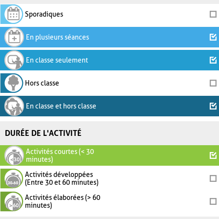
Sporadiques
En plusieurs séances
En classe seulement
Hors classe
En classe et hors classe
DURÉE DE L'ACTIVITÉ
Activités courtes (< 30
minutes)
Activités développées
(Entre 30 et 60 minutes)
Activités élaborées (> 60
minutes)