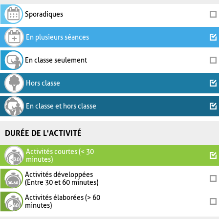
Sporadiques
En plusieurs séances
En classe seulement
Hors classe
En classe et hors classe
DURÉE DE L'ACTIVITÉ
Activités courtes (< 30
minutes)
Activités développées
(Entre 30 et 60 minutes)
Activités élaborées (> 60
minutes)