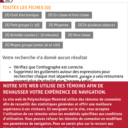
TOUTES LES FICHES (0)
(X) Outil électronique
(X) En classe et hors classe
(X) Petit groupe (< 30)
(X) Moyenne
(X) En plusieurs séances
(X) Activités courtes (< 30 minutes)
(X) Hors classe
(X) Moyen groupe (entre 30 et 100)
Votre recherche n'a donné aucun résultat
Vérifiez que l'orthographe est correcte.
Supprimez les guillemets autour des expressions pour
rechercher chaque mot séparément.
garage à vélo
retournera
souvent plus de résultat que
"garage à vélo"
.
NOTRE SITE WEB UTILISE DES TÉMOINS AFIN DE
Envisagez d'élargir votre recherche avec
OR
.
garage OR vélo
retournera souvent plus de résultat que
garage à vélo
.
REHAUSSER VOTRE EXPÉRIENCE DE NAVIGATION.
Le site web de Polytechnique Montréal utilise des témoins de connexion
afin de recueillir des statistiques générales et offrir une meilleure
expérience à ses visiteurs. En naviguant sur le site, vous acceptez
l’utilisation de ces témoins selon les modalités spécifiées aux conditions
d’utilisation. Vous pouvez refuser les témoins de connexion en modifiant
vos paramètres de navigation. Pour en savoir plus sur le recours aux