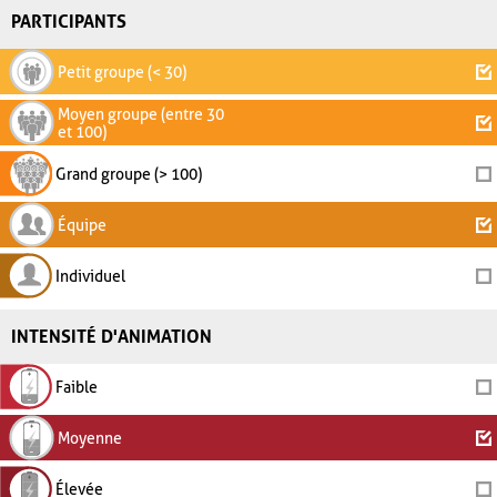
PARTICIPANTS
Petit groupe (< 30)
Moyen groupe (entre 30
et 100)
Grand groupe (> 100)
Équipe
Individuel
INTENSITÉ D'ANIMATION
Faible
Moyenne
Élevée