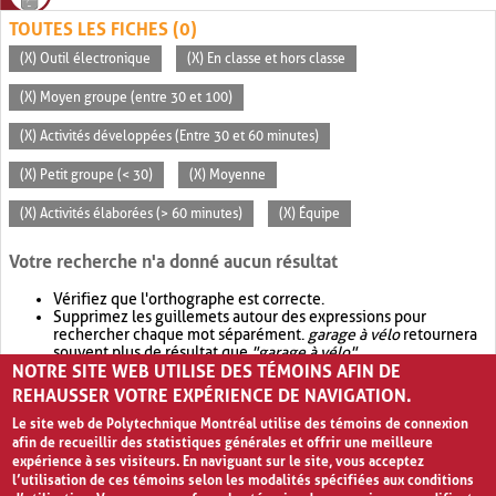
TOUTES LES FICHES (0)
(X) Outil électronique
(X) En classe et hors classe
(X) Moyen groupe (entre 30 et 100)
(X) Activités développées (Entre 30 et 60 minutes)
(X) Petit groupe (< 30)
(X) Moyenne
(X) Activités élaborées (> 60 minutes)
(X) Équipe
Votre recherche n'a donné aucun résultat
Vérifiez que l'orthographe est correcte.
Supprimez les guillemets autour des expressions pour
rechercher chaque mot séparément.
garage à vélo
retournera
souvent plus de résultat que
"garage à vélo"
.
NOTRE SITE WEB UTILISE DES TÉMOINS AFIN DE
Envisagez d'élargir votre recherche avec
OR
.
garage OR vélo
retournera souvent plus de résultat que
garage à vélo
.
REHAUSSER VOTRE EXPÉRIENCE DE NAVIGATION.
Le site web de Polytechnique Montréal utilise des témoins de connexion
afin de recueillir des statistiques générales et offrir une meilleure
expérience à ses visiteurs. En naviguant sur le site, vous acceptez
l’utilisation de ces témoins selon les modalités spécifiées aux conditions