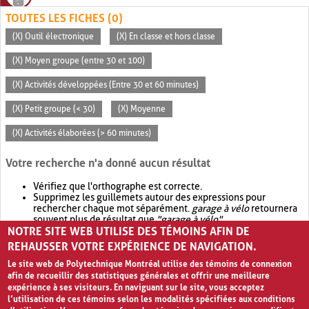
TOUTES LES FICHES (0)
(X) Outil électronique
(X) En classe et hors classe
(X) Moyen groupe (entre 30 et 100)
(X) Activités développées (Entre 30 et 60 minutes)
(X) Petit groupe (< 30)
(X) Moyenne
(X) Activités élaborées (> 60 minutes)
Votre recherche n'a donné aucun résultat
Vérifiez que l'orthographe est correcte.
Supprimez les guillemets autour des expressions pour
rechercher chaque mot séparément.
garage à vélo
retournera
souvent plus de résultat que
"garage à vélo"
.
NOTRE SITE WEB UTILISE DES TÉMOINS AFIN DE
Envisagez d'élargir votre recherche avec
OR
.
garage OR vélo
retournera souvent plus de résultat que
garage à vélo
.
REHAUSSER VOTRE EXPÉRIENCE DE NAVIGATION.
Le site web de Polytechnique Montréal utilise des témoins de connexion
afin de recueillir des statistiques générales et offrir une meilleure
expérience à ses visiteurs. En naviguant sur le site, vous acceptez
l’utilisation de ces témoins selon les modalités spécifiées aux conditions