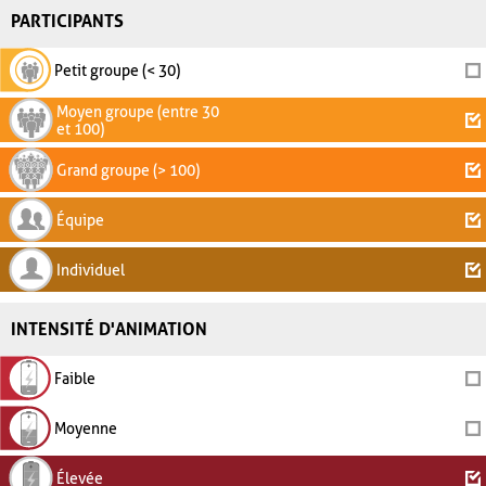
PARTICIPANTS
Petit groupe (< 30)
Moyen groupe (entre 30
et 100)
Grand groupe (> 100)
Équipe
Individuel
INTENSITÉ D'ANIMATION
Faible
Moyenne
Élevée