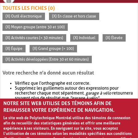
TOUTES LES FICHES (0)
(X) Outil électronique
(X) En classe et hors classe
(X) Moyen groupe (entre 30 et 100)
(X) Activités courtes (< 30 minutes)
(X) Individuel
(X) Élevée
(X) Équipe
(X) Grand groupe (> 100)
(X) Activités développées (Entre 30 et 60 minutes)
Votre recherche n'a donné aucun résultat
Vérifiez que l'orthographe est correcte.
Supprimez les guillemets autour des expressions pour
rechercher chaque mot séparément.
garage à vélo
retournera
souvent plus de résultat que
"garage à vélo"
.
NOTRE SITE WEB UTILISE DES TÉMOINS AFIN DE
Envisagez d'élargir votre recherche avec
OR
.
garage OR vélo
retournera souvent plus de résultat que
garage à vélo
.
REHAUSSER VOTRE EXPÉRIENCE DE NAVIGATION.
Le site web de Polytechnique Montréal utilise des témoins de connexion
afin de recueillir des statistiques générales et offrir une meilleure
expérience à ses visiteurs. En naviguant sur le site, vous acceptez
l’utilisation de ces témoins selon les modalités spécifiées aux conditions