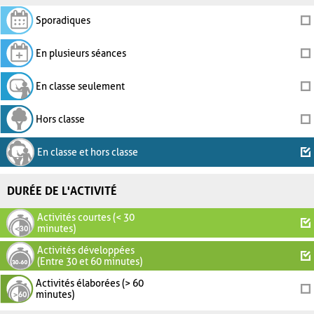
Sporadiques
En plusieurs séances
En classe seulement
Hors classe
En classe et hors classe
DURÉE DE L'ACTIVITÉ
Activités courtes (< 30
minutes)
Activités développées
(Entre 30 et 60 minutes)
Activités élaborées (> 60
minutes)