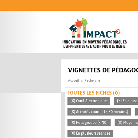
Aller au contenu principal
VIGNETTES DE PÉDAGOG
Accueil
Recherche
TOUTES LES FICHES (0)
(X) Outil électronique
(X) En classe
(X) Activités courtes (< 30 minutes)
(X) Petit groupe (< 30)
(X) Moyenn
(X) En plusieurs séances