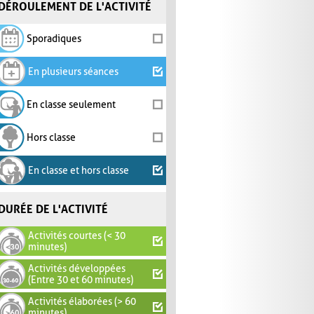
DÉROULEMENT DE L'ACTIVITÉ
Sporadiques
En plusieurs séances
En classe seulement
Hors classe
En classe et hors classe
DURÉE DE L'ACTIVITÉ
Activités courtes (< 30
minutes)
Activités développées
(Entre 30 et 60 minutes)
Activités élaborées (> 60
minutes)