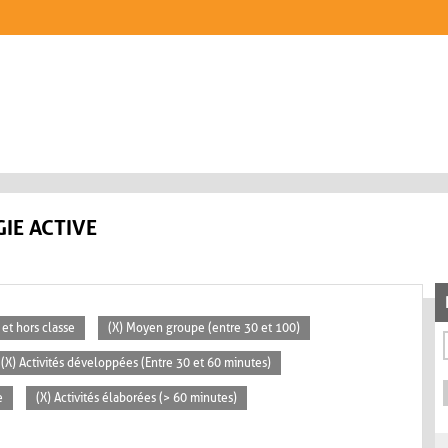
IE ACTIVE
 et hors classe
(X) Moyen groupe (entre 30 et 100)
(X) Activités développées (Entre 30 et 60 minutes)
e
(X) Activités élaborées (> 60 minutes)