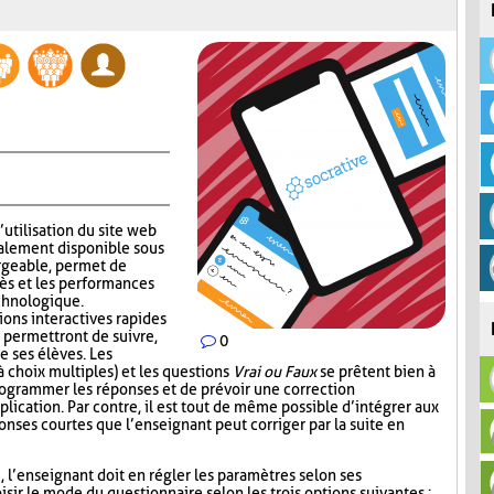
’utilisation du site web
alement disponible sous
rgeable, permet de
ès et les performances
echnologique.
ions interactives rapides
 permettront de suivre,
0
e ses élèves. Les
 choix multiples) et les questions
Vrai ou Faux
se prêtent bien à
 programmer les réponses et de prévoir une correction
lication. Par contre, il est tout de même possible d’intégrer aux
nses courtes que l’enseignant peut corriger par la suite en
i, l’enseignant doit en régler les paramètres selon ses
sir le mode du questionnaire selon les trois options suivantes :