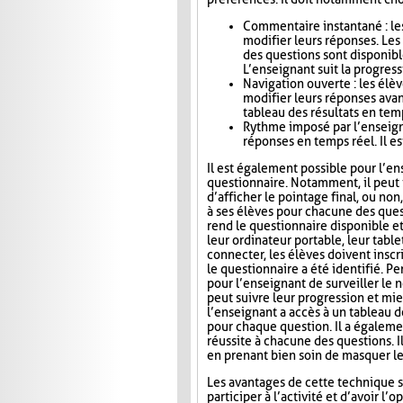
Commentaire instantané : le
modifier leurs réponses. Le
des questions sont disponibl
L’enseignant suit la progress
Navigation ouverte : les élè
modifier leurs réponses avan
tableau des résultats en tem
Rythme imposé par l’enseigna
réponses en temps réel. Il es
Il est également possible pour l’en
questionnaire. Notamment, il peut i
d’afficher le pointage final, ou no
à ses élèves pour chacune des ques
rend le questionnaire disponible e
leur ordinateur portable, leur tab
connecter, les élèves doivent inscri
le questionnaire a été identifié. Pe
pour l’enseignant de surveiller le n
peut suivre leur progression et mie
l’enseignant a accès à un tableau 
pour chaque question. Il a égaleme
réussite à chacune des questions. I
en prenant bien soin de masquer le
Les avantages de cette technique s
participer à l’activité et d’avoir 