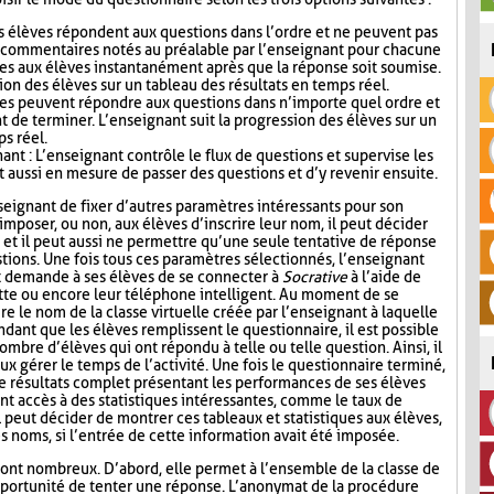
s élèves répondent aux questions dans l’ordre et ne peuvent pas
s commentaires notés au préalable par l’enseignant pour chacune
es aux élèves instantanément après que la réponse soit soumise.
ion des élèves sur un tableau des résultats en temps réel.
ves peuvent répondre aux questions dans n’importe quel ordre et
t de terminer. L’enseignant suit la progression des élèves sur un
ps réel.
nt : L’enseignant contrôle le flux de questions et supervise les
t aussi en mesure de passer des questions et d’y revenir ensuite.
seignant de fixer d’autres paramètres intéressants pour son
mposer, ou non, aux élèves d’inscrire leur nom, il peut décider
n, et il peut aussi ne permettre qu’une seule tentative de réponse
tions. Une fois tous ces paramètres sélectionnés, l’enseignant
t demande à ses élèves de se connecter à
Socrative
à l’aide de
lette ou encore leur téléphone intelligent. Au moment de se
re le nom de la classe virtuelle créée par l’enseignant à laquelle
ndant que les élèves remplissent le questionnaire, il est possible
ombre d’élèves qui ont répondu à telle ou telle question. Ainsi, il
ux gérer le temps de l’activité. Une fois le questionnaire terminé,
de résultats complet présentant les performances de ses élèves
nt accès à des statistiques intéressantes, comme le taux de
l peut décider de montrer ces tableaux et statistiques aux élèves,
s noms, si l’entrée de cette information avait été imposée.
ont nombreux. D’abord, elle permet à l’ensemble de la classe de
l’opportunité de tenter une réponse. L’anonymat de la procédure