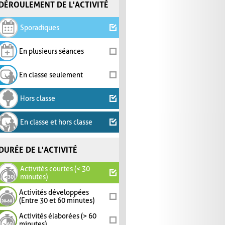
DÉROULEMENT DE L'ACTIVITÉ
Sporadiques
En plusieurs séances
En classe seulement
Hors classe
En classe et hors classe
DURÉE DE L'ACTIVITÉ
Activités courtes (< 30
minutes)
Activités développées
(Entre 30 et 60 minutes)
Activités élaborées (> 60
minutes)