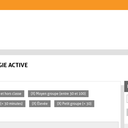
IE ACTIVE
 et hors classe
(X) Moyen groupe (entre 30 et 100)
s (< 30 minutes)
(X) Élevée
(X) Petit groupe (< 30)