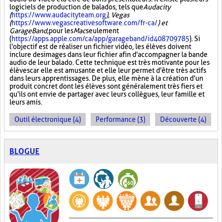
logiciels de production de balados, tels que
Audacity
(
https://www.audacityteam.org
), Vegas
(
https://www.vegascreativesoftware.com/fr-ca/
) et
GarageBand,
pour les
Mac
seulement
(
https://apps.apple.com/ca/app/garageband/id408709785
). Si
l'objectif est de réaliser un fichier vidéo, les élèves doivent
inclure des images dans leur fichier afin d'accompagner la bande
audio de leur balado. Cette technique est très motivante pour les
élèves car elle est amusante et elle leur permet d'être très actifs
dans leurs apprentissages. De plus, elle mène à la création d'un
produit concret dont les élèves sont généralement très fiers et
qu'ils ont envie de partager avec leurs collègues, leur famille et
leurs amis.
Outil électronique (4)
Performance (3)
Découverte (4)
BLOGUE