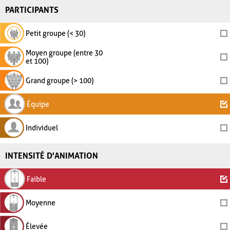
PARTICIPANTS
Petit groupe (< 30)
Moyen groupe (entre 30
et 100)
Grand groupe (> 100)
Équipe
Individuel
INTENSITÉ D'ANIMATION
Faible
Moyenne
Élevée