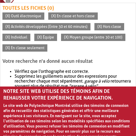
TOUTES LES FICHES (0)
(X) Outil électronique
(X) En classe et hors classe
(X) Activités développées (Entre 30 et 60 minutes)
(X) Hors classe
(X) Individuel
(X) Équipe
(X) Moyen groupe (entre 30 et 100)
(X) En classe seulement
Votre recherche n'a donné aucun résultat
Vérifiez que l'orthographe est correcte.
Supprimez les guillemets autour des expressions pour
rechercher chaque mot séparément.
garage à vélo
retournera
souvent plus de résultat que
"garage à vélo"
.
NOTRE SITE WEB UTILISE DES TÉMOINS AFIN DE
Envisagez d'élargir votre recherche avec
OR
.
garage OR vélo
retournera souvent plus de résultat que
garage à vélo
.
REHAUSSER VOTRE EXPÉRIENCE DE NAVIGATION.
Le site web de Polytechnique Montréal utilise des témoins de connexion
afin de recueillir des statistiques générales et offrir une meilleure
expérience à ses visiteurs. En naviguant sur le site, vous acceptez
l’utilisation de ces témoins selon les modalités spécifiées aux conditions
d’utilisation. Vous pouvez refuser les témoins de connexion en modifiant
vos paramètres de navigation. Pour en savoir plus sur le recours aux