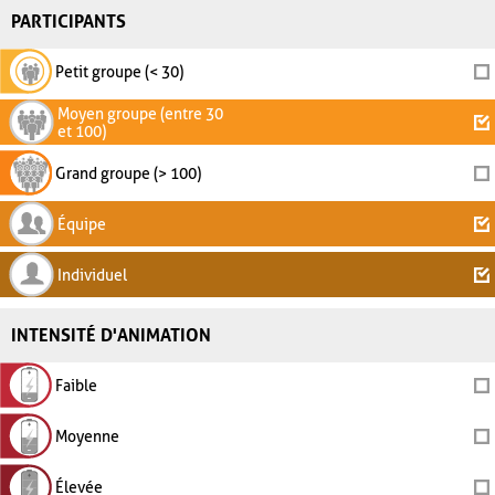
PARTICIPANTS
Petit groupe (< 30)
Moyen groupe (entre 30
et 100)
Grand groupe (> 100)
Équipe
Individuel
INTENSITÉ D'ANIMATION
Faible
Moyenne
Élevée