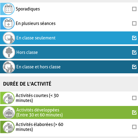
Sporadiques
En plusieurs séances
En classe seulement
Hors classe
En classe et hors classe
DURÉE DE L'ACTIVITÉ
Activités courtes (< 30
minutes)
Activités développées
(Entre 30 et 60 minutes)
Activités élaborées (> 60
minutes)