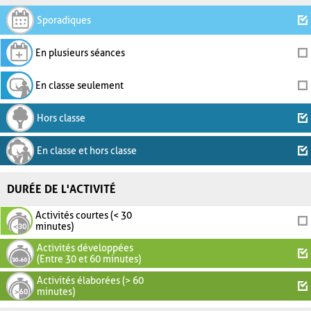
Sporadiques
En plusieurs séances
En classe seulement
Hors classe
En classe et hors classe
DURÉE DE L'ACTIVITÉ
Activités courtes (< 30
minutes)
Activités développées
(Entre 30 et 60 minutes)
Activités élaborées (> 60
minutes)