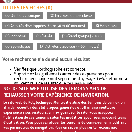
TOUTES LES FICHES (0)
(X) Outil électronique
(X) En classe et hors classe
(X) Activités développées (Entre 30 et 60 minutes)
(X) Hors classe
(X) Individuel
(X) Élevée
(X) Grand groupe (> 100)
(X) Sporadiques
(X) Activités élaborées (> 60 minutes)
Votre recherche n'a donné aucun résultat
Vérifiez que l'orthographe est correcte.
Supprimez les guillemets autour des expressions pour
rechercher chaque mot séparément.
garage à vélo
retournera
souvent plus de résultat que
"garage à vélo"
.
NOTRE SITE WEB UTILISE DES TÉMOINS AFIN DE
Envisagez d'élargir votre recherche avec
OR
.
garage OR vélo
retournera souvent plus de résultat que
garage à vélo
.
REHAUSSER VOTRE EXPÉRIENCE DE NAVIGATION.
Le site web de Polytechnique Montréal utilise des témoins de connexion
afin de recueillir des statistiques générales et offrir une meilleure
expérience à ses visiteurs. En naviguant sur le site, vous acceptez
l’utilisation de ces témoins selon les modalités spécifiées aux conditions
d’utilisation. Vous pouvez refuser les témoins de connexion en modifiant
vos paramètres de navigation. Pour en savoir plus sur le recours aux