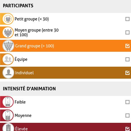
PARTICIPANTS
Petit groupe (< 30)
Moyen groupe (entre 30
et 100)
Grand groupe (> 100)
Équipe
Individuel
INTENSITÉ D'ANIMATION
Faible
Moyenne
Élevée