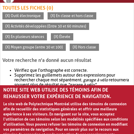
TOUTES LES FICHES (0)
(X) Outil électronique
(X) En classe et hors classe
(X) Activités développées (Entre 30 et 60 minutes)
(X) En plusieurs séances
(X) Élevée
(X) Moyen groupe (entre 30 et 100)
(X) Hors classe
Votre recherche n'a donné aucun résultat
Vérifiez que l'orthographe est correcte.
Supprimez les guillemets autour des expressions pour
rechercher chaque mot séparément.
garage à vélo
retournera
souvent plus de résultat que
"garage à vélo"
.
NOTRE SITE WEB UTILISE DES TÉMOINS AFIN DE
Envisagez d'élargir votre recherche avec
OR
.
garage OR vélo
retournera souvent plus de résultat que
garage à vélo
.
REHAUSSER VOTRE EXPÉRIENCE DE NAVIGATION.
Le site web de Polytechnique Montréal utilise des témoins de connexion
afin de recueillir des statistiques générales et offrir une meilleure
expérience à ses visiteurs. En naviguant sur le site, vous acceptez
l’utilisation de ces témoins selon les modalités spécifiées aux conditions
d’utilisation. Vous pouvez refuser les témoins de connexion en modifiant
vos paramètres de navigation. Pour en savoir plus sur le recours aux