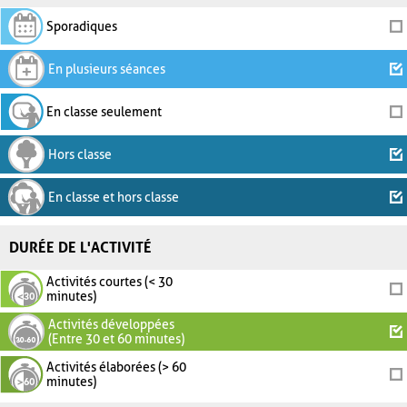
Sporadiques
En plusieurs séances
En classe seulement
Hors classe
En classe et hors classe
DURÉE DE L'ACTIVITÉ
Activités courtes (< 30
minutes)
Activités développées
(Entre 30 et 60 minutes)
Activités élaborées (> 60
minutes)