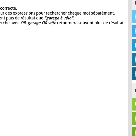
 correcte.
our des expressions pour rechercher chaque mot séparément.
nt plus de résultat que
"garage à vélo"
.
herche avec
OR
.
garage OR vélo
retournera souvent plus de résultat