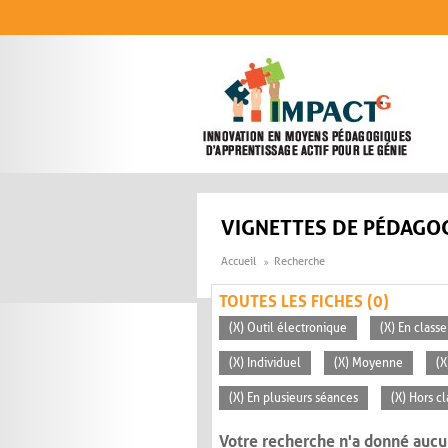
Aller au contenu principal
VIGNETTES DE PÉDAGOG
Accueil
Recherche
TOUTES LES FICHES (0)
(X) Outil électronique
(X) En classe
(X) Individuel
(X) Moyenne
(X
(X) En plusieurs séances
(X) Hors c
Votre recherche n'a donné aucu