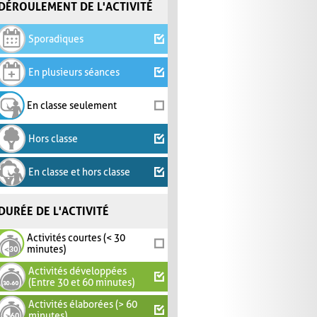
DÉROULEMENT DE L'ACTIVITÉ
Sporadiques
En plusieurs séances
En classe seulement
Hors classe
En classe et hors classe
DURÉE DE L'ACTIVITÉ
Activités courtes (< 30
minutes)
Activités développées
(Entre 30 et 60 minutes)
Activités élaborées (> 60
minutes)