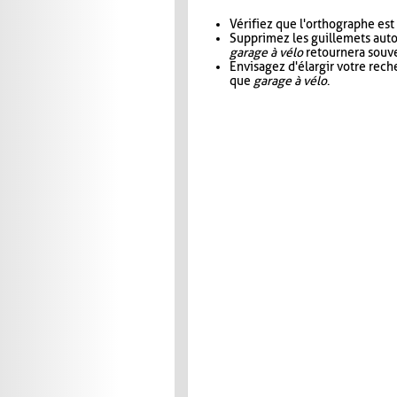
Vérifiez que l'orthographe est
Supprimez les guillemets aut
garage à vélo
retournera souve
Envisagez d'élargir votre rec
que
garage à vélo
.