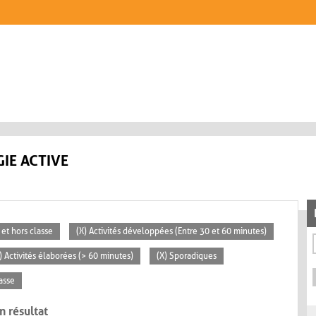
IE ACTIVE
 et hors classe
(X) Activités développées (Entre 30 et 60 minutes)
) Activités élaborées (> 60 minutes)
(X) Sporadiques
lasse
n résultat