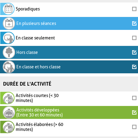
Sporadiques
En plusieurs séances
En classe seulement
Hors classe
En classe et hors classe
DURÉE DE L'ACTIVITÉ
Activités courtes (< 30
minutes)
Activités développées
(Entre 30 et 60 minutes)
Activités élaborées (> 60
minutes)