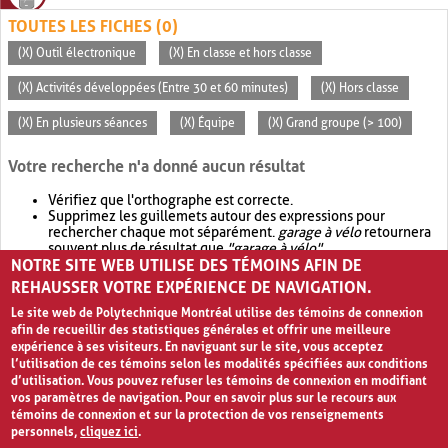
TOUTES LES FICHES (0)
(X) Outil électronique
(X) En classe et hors classe
(X) Activités développées (Entre 30 et 60 minutes)
(X) Hors classe
(X) En plusieurs séances
(X) Équipe
(X) Grand groupe (> 100)
Votre recherche n'a donné aucun résultat
Vérifiez que l'orthographe est correcte.
Supprimez les guillemets autour des expressions pour
rechercher chaque mot séparément.
garage à vélo
retournera
souvent plus de résultat que
"garage à vélo"
.
NOTRE SITE WEB UTILISE DES TÉMOINS AFIN DE
Envisagez d'élargir votre recherche avec
OR
.
garage OR vélo
retournera souvent plus de résultat que
garage à vélo
.
REHAUSSER VOTRE EXPÉRIENCE DE NAVIGATION.
Le site web de Polytechnique Montréal utilise des témoins de connexion
afin de recueillir des statistiques générales et offrir une meilleure
expérience à ses visiteurs. En naviguant sur le site, vous acceptez
l’utilisation de ces témoins selon les modalités spécifiées aux conditions
d’utilisation. Vous pouvez refuser les témoins de connexion en modifiant
vos paramètres de navigation. Pour en savoir plus sur le recours aux
témoins de connexion et sur la protection de vos renseignements
personnels,
cliquez ici
.
Avis de confidentialité et conditions d’utilisation