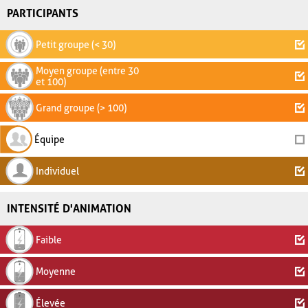
PARTICIPANTS
Petit groupe (< 30)
Moyen groupe (entre 30
et 100)
Grand groupe (> 100)
Équipe
Individuel
INTENSITÉ D'ANIMATION
Faible
Moyenne
Élevée