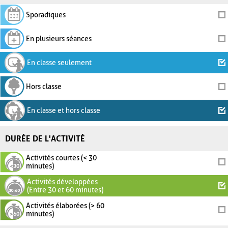
Sporadiques
En plusieurs séances
En classe seulement
Hors classe
En classe et hors classe
DURÉE DE L'ACTIVITÉ
Activités courtes (< 30
minutes)
Activités développées
(Entre 30 et 60 minutes)
Activités élaborées (> 60
minutes)