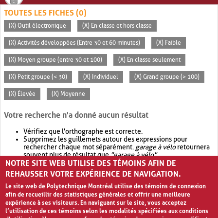
TOUTES LES FICHES (0)
(X) Outil électronique
(X) En classe et hors classe
(X) Activités développées (Entre 30 et 60 minutes)
(X) Faible
(X) Moyen groupe (entre 30 et 100)
(X) En classe seulement
(X) Petit groupe (< 30)
(X) Individuel
(X) Grand groupe (> 100)
(X) Élevée
(X) Moyenne
Votre recherche n'a donné aucun résultat
Vérifiez que l'orthographe est correcte.
Supprimez les guillemets autour des expressions pour
rechercher chaque mot séparément.
garage à vélo
retournera
souvent plus de résultat que
"garage à vélo"
.
NOTRE SITE WEB UTILISE DES TÉMOINS AFIN DE
Envisagez d'élargir votre recherche avec
OR
.
garage OR vélo
retournera souvent plus de résultat que
garage à vélo
.
REHAUSSER VOTRE EXPÉRIENCE DE NAVIGATION.
Le site web de Polytechnique Montréal utilise des témoins de connexion
afin de recueillir des statistiques générales et offrir une meilleure
expérience à ses visiteurs. En naviguant sur le site, vous acceptez
l’utilisation de ces témoins selon les modalités spécifiées aux conditions