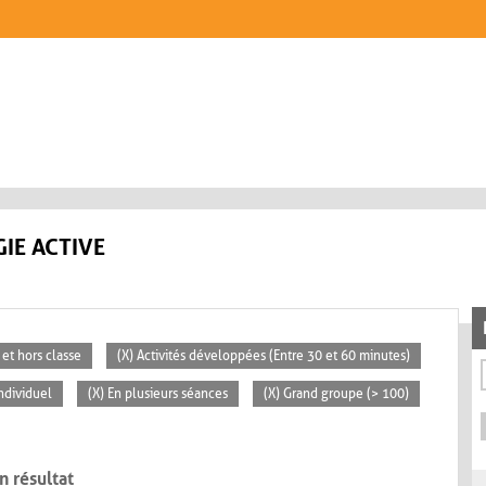
IE ACTIVE
 et hors classe
(X) Activités développées (Entre 30 et 60 minutes)
Individuel
(X) En plusieurs séances
(X) Grand groupe (> 100)
n résultat