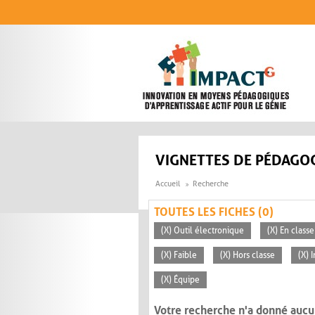
Aller au contenu principal
VIGNETTES DE PÉDAGOG
Accueil
Recherche
TOUTES LES FICHES (0)
(X) Outil électronique
(X) En classe
(X) Faible
(X) Hors classe
(X) 
(X) Équipe
Votre recherche n'a donné aucu