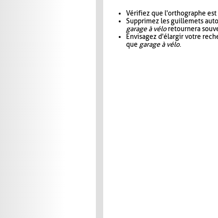
Vérifiez que l'orthographe est
Supprimez les guillemets aut
garage à vélo
retournera souve
Envisagez d'élargir votre rec
que
garage à vélo
.