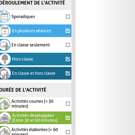
DÉROULEMENT DE L'ACTIVITÉ
Sporadiques
En plusieurs séances
En classe seulement
Hors classe
En classe et hors classe
DURÉE DE L'ACTIVITÉ
Activités courtes (< 30
minutes)
Activités développées
(Entre 30 et 60 minutes)
Activités élaborées (> 60
minutes)