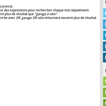
 correcte.
our des expressions pour rechercher chaque mot séparément.
nt plus de résultat que
"garage à vélo"
.
herche avec
OR
.
garage OR vélo
retournera souvent plus de résultat