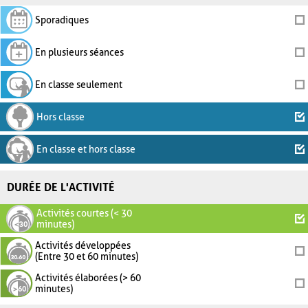
Sporadiques
En plusieurs séances
En classe seulement
Hors classe
En classe et hors classe
DURÉE DE L'ACTIVITÉ
Activités courtes (< 30
minutes)
Activités développées
(Entre 30 et 60 minutes)
Activités élaborées (> 60
minutes)