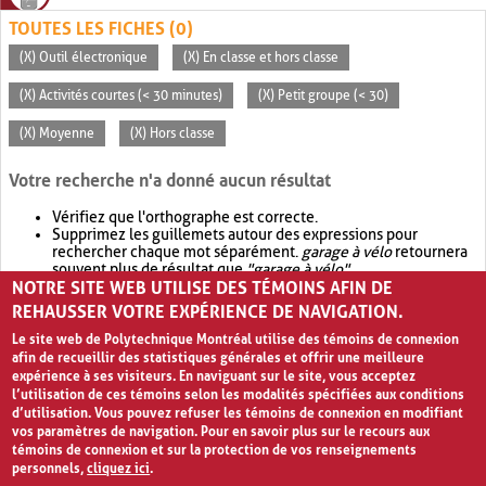
TOUTES LES FICHES (0)
(X) Outil électronique
(X) En classe et hors classe
(X) Activités courtes (< 30 minutes)
(X) Petit groupe (< 30)
(X) Moyenne
(X) Hors classe
Votre recherche n'a donné aucun résultat
Vérifiez que l'orthographe est correcte.
Supprimez les guillemets autour des expressions pour
rechercher chaque mot séparément.
garage à vélo
retournera
souvent plus de résultat que
"garage à vélo"
.
NOTRE SITE WEB UTILISE DES TÉMOINS AFIN DE
Envisagez d'élargir votre recherche avec
OR
.
garage OR vélo
retournera souvent plus de résultat que
garage à vélo
.
REHAUSSER VOTRE EXPÉRIENCE DE NAVIGATION.
Le site web de Polytechnique Montréal utilise des témoins de connexion
afin de recueillir des statistiques générales et offrir une meilleure
expérience à ses visiteurs. En naviguant sur le site, vous acceptez
l’utilisation de ces témoins selon les modalités spécifiées aux conditions
d’utilisation. Vous pouvez refuser les témoins de connexion en modifiant
vos paramètres de navigation. Pour en savoir plus sur le recours aux
témoins de connexion et sur la protection de vos renseignements
personnels,
cliquez ici
.
Avis de confidentialité et conditions d’utilisation