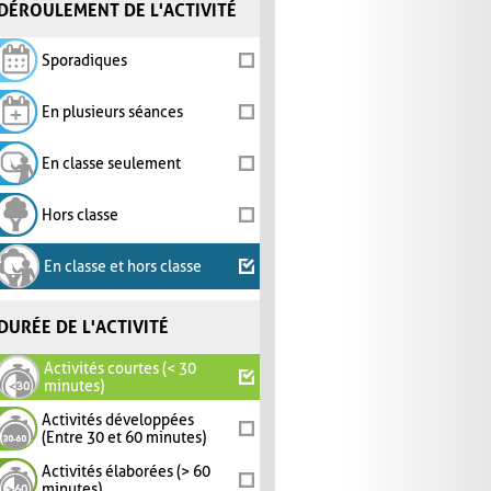
DÉROULEMENT DE L'ACTIVITÉ
Sporadiques
En plusieurs séances
En classe seulement
Hors classe
En classe et hors classe
DURÉE DE L'ACTIVITÉ
Activités courtes (< 30
minutes)
Activités développées
(Entre 30 et 60 minutes)
Activités élaborées (> 60
minutes)