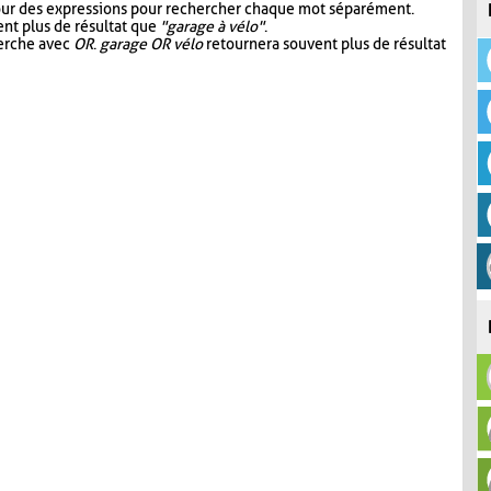
our des expressions pour rechercher chaque mot séparément.
nt plus de résultat que
"garage à vélo"
.
herche avec
OR
.
garage OR vélo
retournera souvent plus de résultat