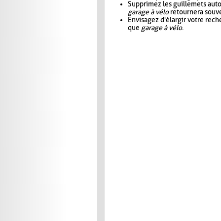
Supprimez les guillemets aut
garage à vélo
retournera souve
Envisagez d'élargir votre rec
que
garage à vélo
.