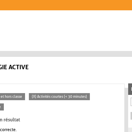
IE ACTIVE
 et hors classe
(X) Activités courtes (< 30 minutes)
e
n résultat
 correcte.