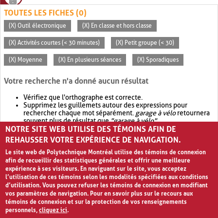
TOUTES LES FICHES (0)
(X) Outil électronique
(X) En classe et hors classe
(X) Activités courtes (< 30 minutes)
(X) Petit groupe (< 30)
(X) Moyenne
(X) En plusieurs séances
(X) Sporadiques
Votre recherche n'a donné aucun résultat
Vérifiez que l'orthographe est correcte.
Supprimez les guillemets autour des expressions pour
rechercher chaque mot séparément.
garage à vélo
retournera
souvent plus de résultat que
"garage à vélo"
.
NOTRE SITE WEB UTILISE DES TÉMOINS AFIN DE
Envisagez d'élargir votre recherche avec
OR
.
garage OR vélo
retournera souvent plus de résultat que
garage à vélo
.
REHAUSSER VOTRE EXPÉRIENCE DE NAVIGATION.
Le site web de Polytechnique Montréal utilise des témoins de connexion
afin de recueillir des statistiques générales et offrir une meilleure
expérience à ses visiteurs. En naviguant sur le site, vous acceptez
l’utilisation de ces témoins selon les modalités spécifiées aux conditions
d’utilisation. Vous pouvez refuser les témoins de connexion en modifiant
vos paramètres de navigation. Pour en savoir plus sur le recours aux
témoins de connexion et sur la protection de vos renseignements
personnels,
cliquez ici
.
Avis de confidentialité et conditions d’utilisation