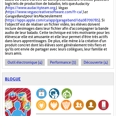
logiciels de production de balados, tels que
Audacity
(
https://www.audacityteam.org
), Vegas
(
https://www.vegascreativesoftware.com/fr-ca/
) et
GarageBand,
pour les
Mac
seulement
(
https://apps.apple.com/ca/app/garageband/id408709785
). Si
l'objectif est de réaliser un fichier vidéo, les élèves doivent
inclure des images dans leur fichier afin d'accompagner la bande
audio de leur balado. Cette technique est très motivante pour les
élèves car elle est amusante et elle leur permet d'être très actifs
dans leurs apprentissages. De plus, elle mène à la création d'un
produit concret dont les élèves sont généralement très fiers et
qu'ils ont envie de partager avec leurs collègues, leur famille et
leurs amis.
Outil électronique (4)
Performance (3)
Découverte (4)
BLOGUE