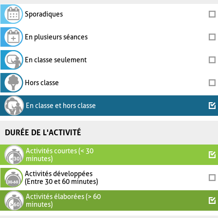
Sporadiques
En plusieurs séances
En classe seulement
Hors classe
En classe et hors classe
DURÉE DE L'ACTIVITÉ
Activités courtes (< 30
minutes)
Activités développées
(Entre 30 et 60 minutes)
Activités élaborées (> 60
minutes)