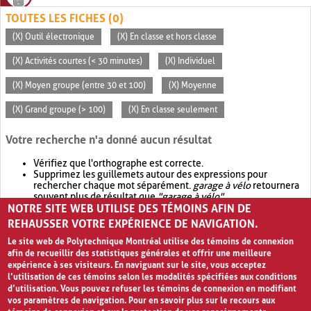
TOUTES LES FICHES (0)
(X) Outil électronique
(X) En classe et hors classe
(X) Activités courtes (< 30 minutes)
(X) Individuel
(X) Moyen groupe (entre 30 et 100)
(X) Moyenne
(X) Grand groupe (> 100)
(X) En classe seulement
Votre recherche n'a donné aucun résultat
Vérifiez que l'orthographe est correcte.
Supprimez les guillemets autour des expressions pour
rechercher chaque mot séparément.
garage à vélo
retournera
souvent plus de résultat que
"garage à vélo"
.
NOTRE SITE WEB UTILISE DES TÉMOINS AFIN DE
Envisagez d'élargir votre recherche avec
OR
.
garage OR vélo
retournera souvent plus de résultat que
garage à vélo
.
REHAUSSER VOTRE EXPÉRIENCE DE NAVIGATION.
Le site web de Polytechnique Montréal utilise des témoins de connexion
afin de recueillir des statistiques générales et offrir une meilleure
expérience à ses visiteurs. En naviguant sur le site, vous acceptez
l’utilisation de ces témoins selon les modalités spécifiées aux conditions
d’utilisation. Vous pouvez refuser les témoins de connexion en modifiant
vos paramètres de navigation. Pour en savoir plus sur le recours aux